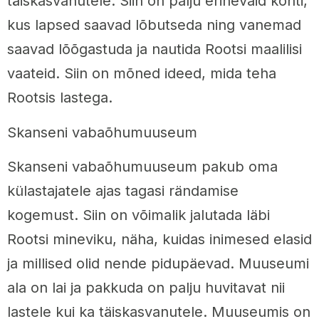
täiskasvanutele. Siin on palju erinevaid kohti,
kus lapsed saavad lõbutseda ning vanemad
saavad lõõgastuda ja nautida Rootsi maalilisi
vaateid. Siin on mõned ideed, mida teha
Rootsis lastega.
Skanseni vabaõhumuuseum
Skanseni vabaõhumuuseum pakub oma
külastajatele ajas tagasi rändamise
kogemust. Siin on võimalik jalutada läbi
Rootsi mineviku, näha, kuidas inimesed elasid
ja millised olid nende pidupäevad. Muuseumi
ala on lai ja pakkuda on palju huvitavat nii
lastele kui ka täiskasvanutele. Muuseumis on