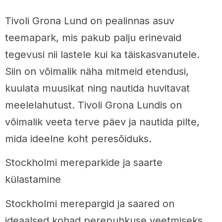
Tivoli Grona Lund on pealinnas asuv
teemapark, mis pakub palju erinevaid
tegevusi nii lastele kui ka täiskasvanutele.
Siin on võimalik näha mitmeid etendusi,
kuulata muusikat ning nautida huvitavat
meelelahutust. Tivoli Grona Lundis on
võimalik veeta terve päev ja nautida pilte,
mida ideelne koht peresõiduks.
Stockholmi mereparkide ja saarte
külastamine
Stockholmi merepargid ja saared on
ideaalsed kohad perepuhkuse veetmiseks.