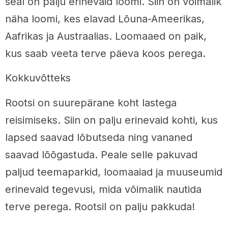
seal on palju erinevaid loomi. Siin on võimalik
näha loomi, kes elavad Lõuna-Ameerikas,
Aafrikas ja Austraalias. Loomaaed on paik,
kus saab veeta terve päeva koos perega.
Kokkuvõtteks
Rootsi on suurepärane koht lastega
reisimiseks. Siin on palju erinevaid kohti, kus
lapsed saavad lõbutseda ning vananed
saavad lõõgastuda. Peale selle pakuvad
paljud teemaparkid, loomaaiad ja muuseumid
erinevaid tegevusi, mida võimalik nautida
terve perega. Rootsil on palju pakkuda!