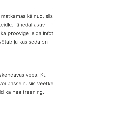
 matkamas käinud, siis
 Leidke lähedal asuv
a proovige leida infot
 võtab ja kas seda on
rskendavas vees. Kui
või bassein, siis veetke
id ka hea treening.