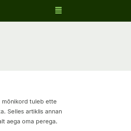
a mõnikord tuleb ette
. Selles artiklis annan
alt aega oma perega.