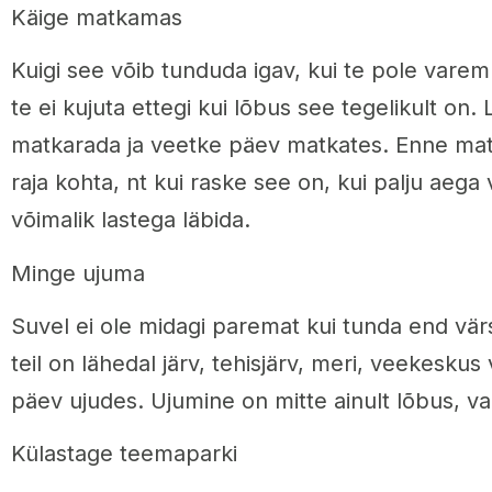
Käige matkamas
Kuigi see võib tunduda igav, kui te pole varem
te ei kujuta ettegi kui lõbus see tegelikult on.
matkarada ja veetke päev matkates. Enne matk
raja kohta, nt kui raske see on, kui palju aega
võimalik lastega läbida.
Minge ujuma
Suvel ei ole midagi paremat kui tunda end vä
teil on lähedal järv, tehisjärv, meri, veekeskus 
päev ujudes. Ujumine on mitte ainult lõbus, va
Külastage teemaparki