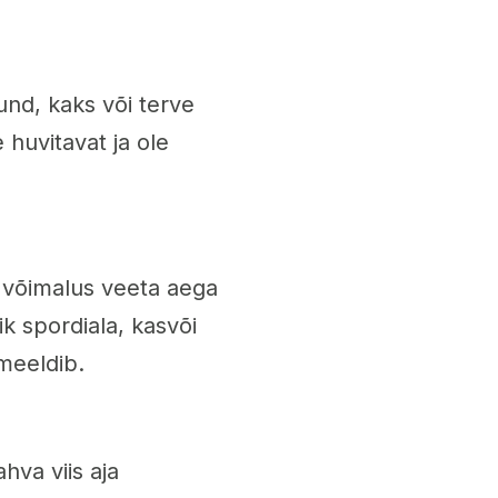
nd, kaks või terve
huvitavat ja ole
 võimalus veeta aega
k spordiala, kasvõi
 meeldib.
hva viis aja