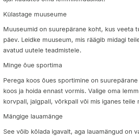
Külastage muuseume
Muuseumid on suurepärane koht, kus veeta tu
päev. Leidke muuseum, mis räägib midagi teile 
avatud uutele teadmistele.
Minge õue sportima
Perega koos õues sportimine on suurepärane
koos ja hoida ennast vormis. Valige oma lemmi
korvpall, jalgpall, võrkpall või mis iganes teile
Mängige lauamänge
See võib kõlada igavalt, aga lauamängud on va