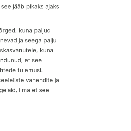
 see jääb pikaks ajaks
kõrged, kuna paljud
nevad ja seega palju
täiskasvanutele, kuna
eendunud, et see
lehtede tulemusi.
keeleliste vahendite ja
ejaid, ilma et see