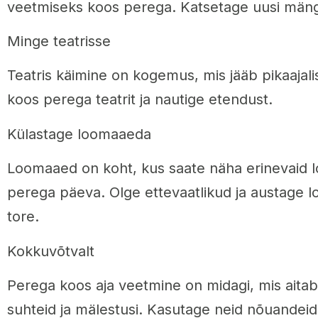
veetmiseks koos perega. Katsetage uusi mäng
Minge teatrisse
Teatris käimine on kogemus, mis jääb pikaajal
koos perega teatrit ja nautige etendust.
Külastage loomaaeda
Loomaaed on koht, kus saate näha erinevaid l
perega päeva. Olge ettevaatlikud ja austage loo
tore.
Kokkuvõtvalt
Perega koos aja veetmine on midagi, mis aitab
suhteid ja mälestusi. Kasutage neid nõuandeid