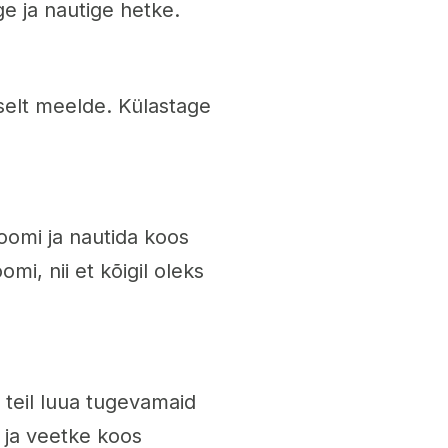
e ja nautige hetke.
iselt meelde. Külastage
oomi ja nautida koos
mi, nii et kõigil oleks
 teil luua tugevamaid
 ja veetke koos