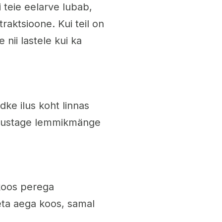
 teie eelarve lubab,
traktsioone. Kui teil on
 nii lastele kui ka
dke ilus koht linnas
 unustage lemmikmänge
 koos perega
eta aega koos, samal