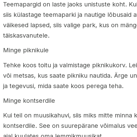
Teemapargid on laste jaoks unistuste koht. Kui
siis külastage teemaparki ja nautige lõbusaid a
väikesed lapsed, siis valige park, kus on mänge
täiskasvanutele.
Minge piknikule
Tehke koos toitu ja valmistage piknikukorv. Lei
või metsas, kus saate pikniku nautida. Ärge
ja tegevusi, mida saate koos perega teha.
Minge kontserdile
Kui teil on muusikahuvi, siis miks mitte minna
kontserdile. See on suurepärane võimalus ve
ajal kuulates oma lemmikmuusikat.