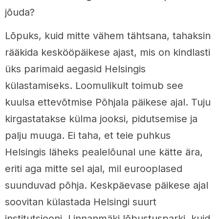
jõuda?
Lõpuks, kuid mitte vähem tähtsana, tahaksin
rääkida keskööpäikese ajast, mis on kindlasti
üks parimaid aegasid Helsingis
külastamiseks. Loomulikult toimub see
kuulsa ettevõtmise Põhjala päikese ajal. Tuju
kirgastatakse külma jooksi, pidutsemise ja
palju muuga. Ei taha, et teie puhkus
Helsingis läheks pealelõunal une kätte ära,
eriti aga mitte sel ajal, mil eurooplased
suunduvad põhja. Keskpäevase päikese ajal
soovitan külastada Helsingi suurt
institutsiooni, Linnanmäki lõbustusparki, kuid