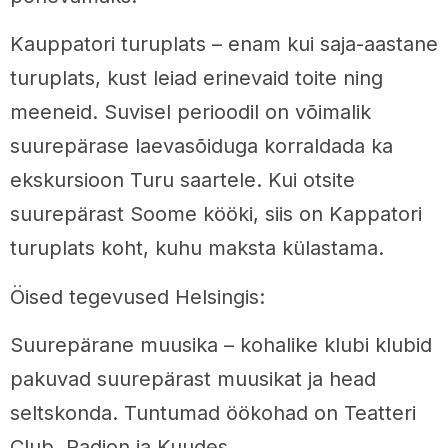
Kauppatori turuplats – enam kui saja-aastane
turuplats, kust leiad erinevaid toite ning
meeneid. Suvisel perioodil on võimalik
suurepärase laevasõiduga korraldada ka
ekskursioon Turu saartele. Kui otsite
suurepärast Soome kööki, siis on Kappatori
turuplats koht, kuhu maksta külastama.
Öised tegevused Helsingis:
Suurepärane muusika – kohalike klubi klubid
pakuvad suurepärast muusikat ja head
seltskonda. Tuntumad öökohad on Teatteri
Club, Radion ja Kuudes.