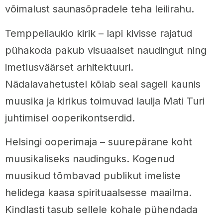
võimalust saunasõpradele teha leilirahu.
Temppeliaukio kirik – lapi kivisse rajatud
pühakoda pakub visuaalset naudingut ning
imetlusväärset arhitektuuri.
Nädalavahetustel kõlab seal sageli kaunis
muusika ja kirikus toimuvad laulja Mati Turi
juhtimisel ooperikontserdid.
Helsingi ooperimaja – suurepärane koht
muusikaliseks naudinguks. Kogenud
muusikud tõmbavad publikut imeliste
helidega kaasa spirituaalsesse maailma.
Kindlasti tasub sellele kohale pühendada