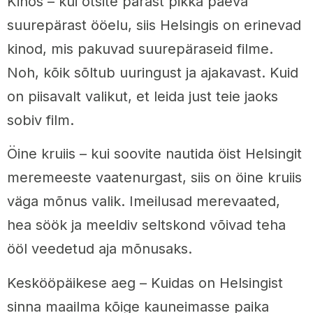
Kinos – kui otsite pärast pikka päeva
suurepärast ööelu, siis Helsingis on erinevad
kinod, mis pakuvad suurepäraseid filme.
Noh, kõik sõltub uuringust ja ajakavast. Kuid
on piisavalt valikut, et leida just teie jaoks
sobiv film.
Öine kruiis – kui soovite nautida öist Helsingit
meremeeste vaatenurgast, siis on öine kruiis
väga mõnus valik. Imeilusad merevaated,
hea söök ja meeldiv seltskond võivad teha
ööl veedetud aja mõnusaks.
Keskööpäikese aeg – Kuidas on Helsingist
sinna maailma kõige kauneimasse paika