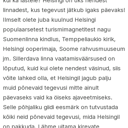
kui ka lastele? Helsingi on üks nendest
linnadest, kus tegevust jätkub igaks päevaks!
Ilmselt olete juba kuulnud Helsingi
populaarsetest turismimagnetitest nagu
Suomenlinna kindlus, Temppeliaukio kirik,
Helsingi ooperimaja, Soome rahvusmuuseum
jm. Sillerdava linna vaatamisväärsused on
lõputud, kuid kui olete nendest väsinud, siis
võite lahked olla, et Helsingil jagub palju
muid põnevaid tegevusi mitte ainult
päevaseks vaid ka öiseks ajaveetmiseks.
Selle põhjaliku giidi eesmärk on tutvustada
kõiki neid põnevaid tegevusi, mida Helsingil
on pakkuda. Lähme uitama kirevate