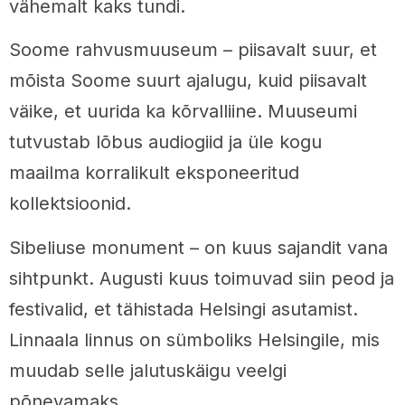
vähemalt kaks tundi.
Soome rahvusmuuseum – piisavalt suur, et
mõista Soome suurt ajalugu, kuid piisavalt
väike, et uurida ka kõrvalliine. Muuseumi
tutvustab lõbus audiogiid ja üle kogu
maailma korralikult eksponeeritud
kollektsioonid.
Sibeliuse monument – on kuus sajandit vana
sihtpunkt. Augusti kuus toimuvad siin peod ja
festivalid, et tähistada Helsingi asutamist.
Linnaala linnus on sümboliks Helsingile, mis
muudab selle jalutuskäigu veelgi
põnevamaks.