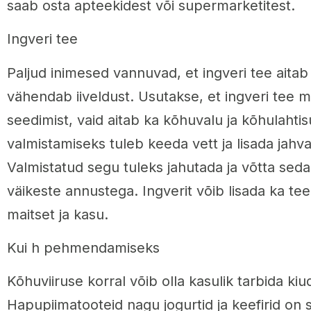
saab osta apteekidest või supermarketitest.
Ingveri tee
Paljud inimesed vannuvad, et ingveri tee aitab 
vähendab iiveldust. Usutakse, et ingveri tee m
seedimist, vaid aitab ka kõhuvalu ja kõhulahti
valmistamiseks tuleb keeda vett ja lisada jahva
Valmistatud segu tuleks jahutada ja võtta sed
väikeste annustega. Ingverit võib lisada ka teel
maitset ja kasu.
Kui h pehmendamiseks
Kõhuviiruse korral võib olla kasulik tarbida kiud
Hapupiimatooteid nagu jogurtid ja keefirid on