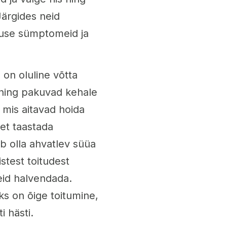
 Järgides neid
ruse sümptomeid ja
 on oluline võtta
d ning pakuvad kehale
, mis aitavad hoida
 et taastada
ib olla ahvatlev süüa
istest toitudest
id halvendada.
s on õige toitumine,
 hästi.