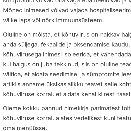
sümptomid võivad olla väga ebameeldivad ja k
Mõned inimesed võivad vajada hospitaliseerimist
väike laps või nõrk immuunsüsteem.
Oluline on mõista, et kõhuviirus on nakkav hai
anda süljega, fekaalide ja oksendamise kaudu.
kõhuviirusega inimesi isoleerida, et vähendada
kui haigus on juba tekkinud, siis on oluline te
vältida, et aidata seedimisel ja sümptomite le
artiklis anname üksikasjalikku teavet selle koh
kõhuviiruse korral, et aidata kehal kiiresti taas
Oleme kokku pannud nimekirja parimatest toit
kõhuviiruse korral, alates vedelikest kuni teatu
oma menüüsse.