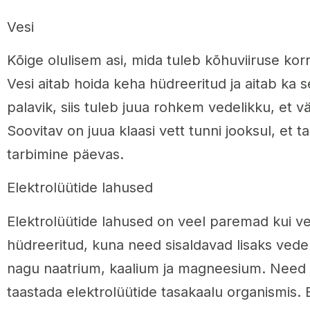
Vesi
Kõige olulisem asi, mida tuleb kõhuviiruse korr
Vesi aitab hoida keha hüdreeritud ja aitab ka s
palavik, siis tuleb juua rohkem vedelikku, et v
Soovitav on juua klaasi vett tunni jooksul, et t
tarbimine päevas.
Elektrolüütide lahused
Elektrolüütide lahused on veel paremad kui ve
hüdreeritud, kuna need sisaldavad lisaks vedel
nagu naatrium, kaalium ja magneesium. Need 
taastada elektrolüütide tasakaalu organismis. 