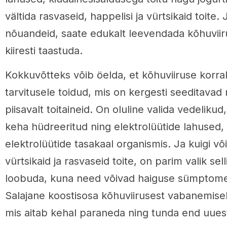
vältida rasvaseid, happelisi ja vürtsikaid toite.
nõuandeid, saate edukalt leevendada kõhuvii
kiiresti taastuda.
Kokkuvõtteks võib öelda, et kõhuviiruse korral
tarvitusele toidud, mis on kergesti seeditava
piisavalt toitaineid. On oluline valida vedelikud
keha hüdreeritud ning elektrolüütide lahused,
elektrolüütide tasakaal organismis. Ja kuigi võ
vürtsikaid ja rasvaseid toite, on parim valik sell
loobuda, kuna need võivad haiguse sümptome
Salajane koostisosa kõhuviirusest vabanemisek
mis aitab kehal paraneda ning tunda end uuesti