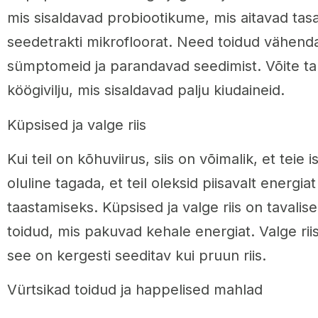
mis sisaldavad probiootikume, mis aitavad tas
seedetrakti mikrofloorat. Need toidud vähend
sümptomeid ja parandavad seedimist. Võite tar
köögivilju, mis sisaldavad palju kiudaineid.
Küpsised ja valge riis
Kui teil on kõhuviirus, siis on võimalik, et teie
oluline tagada, et teil oleksid piisavalt energiat
taastamiseks. Küpsised ja valge riis on tavalis
toidud, mis pakuvad kehale energiat. Valge rii
see on kergesti seeditav kui pruun riis.
Vürtsikad toidud ja happelised mahlad