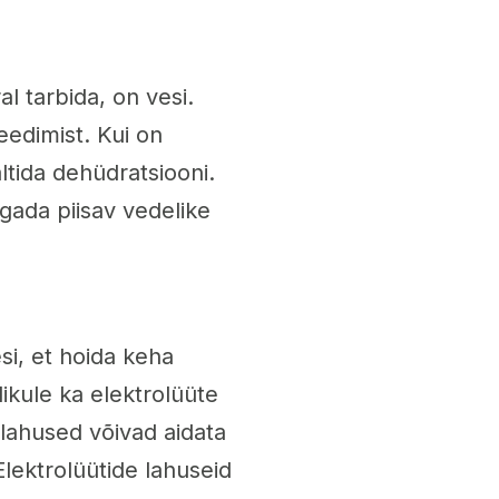
al tarbida, on vesi.
eedimist. Kui on
ältida dehüdratsiooni.
agada piisav vedelike
si, et hoida keha
ikule ka elektrolüüte
lahused võivad aidata
Elektrolüütide lahuseid