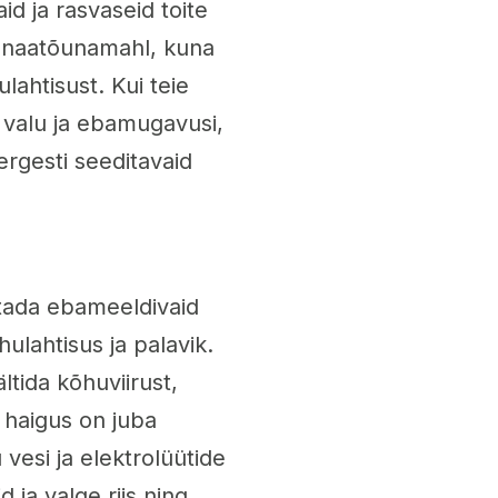
aid ja rasvaseid toite
ranaatõunamahl, kuna
lahtisust. Kui teie
a valu ja ebamugavusi,
rgesti seeditavaid
stada ebameeldivaid
lahtisus ja palavik.
ltida kõhuviirust,
a haigus on juba
 vesi ja elektrolüütide
 ja valge riis ning