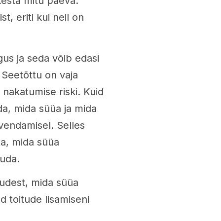
esta mitu päeva.
, eriti kui neil on
gus ja seda võib edasi
 Seetõttu on vaja
 nakatumise riski. Kuid
ada, mida süüa ja mida
evendamisel. Selles
ta, mida süüa
tuda.
udest, mida süüa
d toitude lisamiseni