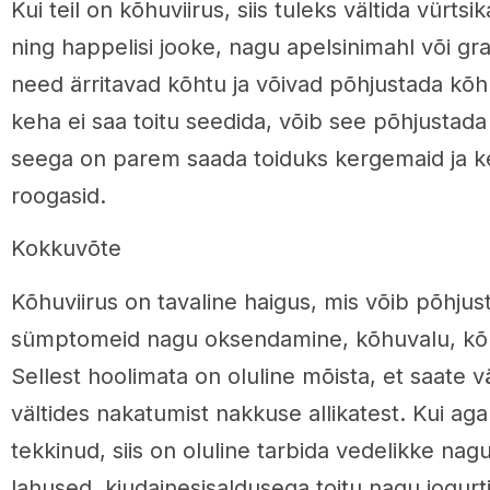
Kui teil on kõhuviirus, siis tuleks vältida vürtsik
ning happelisi jooke, nagu apelsinimahl või g
need ärritavad kõhtu ja võivad põhjustada kõhu
keha ei saa toitu seedida, võib see põhjustad
seega on parem saada toiduks kergemaid ja ke
roogasid.
Kokkuvõte
Kõhuviirus on tavaline haigus, mis võib põhju
sümptomeid nagu oksendamine, kõhuvalu, kõhu
Sellest hoolimata on oluline mõista, et saate vä
vältides nakatumist nakkuse allikatest. Kui ag
tekkinud, siis on oluline tarbida vedelikke nagu
lahused, kiudainesisaldusega toitu nagu jogurtid