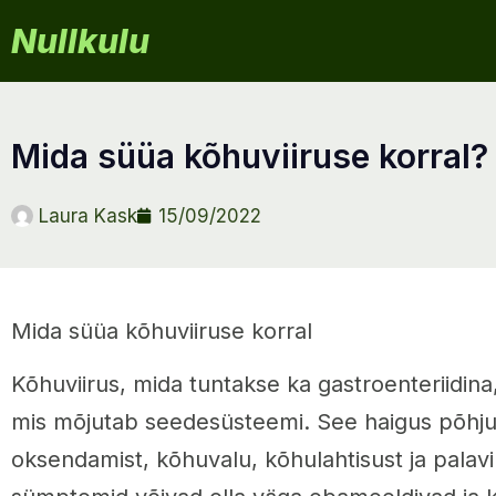
Nullkulu
mida süüa kõhuviiruse korral?
Laura Kask
15/09/2022
Mida süüa kõhuviiruse korral
Kõhuviirus, mida tuntakse ka gastroenteriidina,
mis mõjutab seedesüsteemi. See haigus põhjus
oksendamist, kõhuvalu, kõhulahtisust ja palav