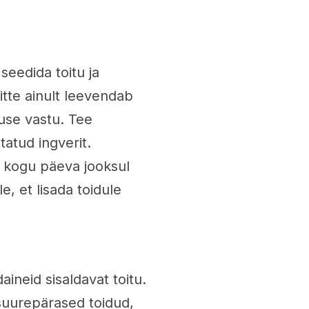
seedida toitu ja
itte ainult leevendab
suse vastu. Tee
tatud ingverit.
a kogu päeva jooksul
e, et lisada toidule
aineid sisaldavat toitu.
 suurepärased toidud,