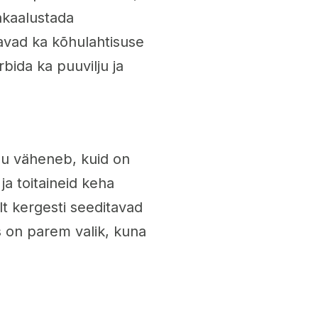
akaalustada
avad ka kõhulahtisuse
bida ka puuvilju ja
 isu väheneb, kuid on
 ja toitaineid keha
elt kergesti seeditavad
s on parem valik, kuna