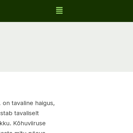
 on tavaline haigus,
tab tavaliselt
ikku. Kõhuviiruse