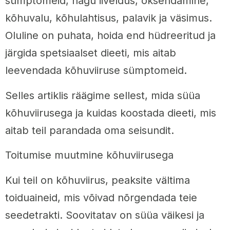
sümptomeid, nagu iiveldus, oksendamine,
kõhuvalu, kõhulahtisus, palavik ja väsimus.
Oluline on puhata, hoida end hüdreeritud ja
järgida spetsiaalset dieeti, mis aitab
leevendada kõhuviiruse sümptomeid.
Selles artiklis räägime sellest, mida süüa
kõhuviirusega ja kuidas koostada dieeti, mis
aitab teil parandada oma seisundit.
Toitumise muutmine kõhuviirusega
Kui teil on kõhuviirus, peaksite vältima
toiduaineid, mis võivad nõrgendada teie
seedetrakti. Soovitatav on süüa väikesi ja