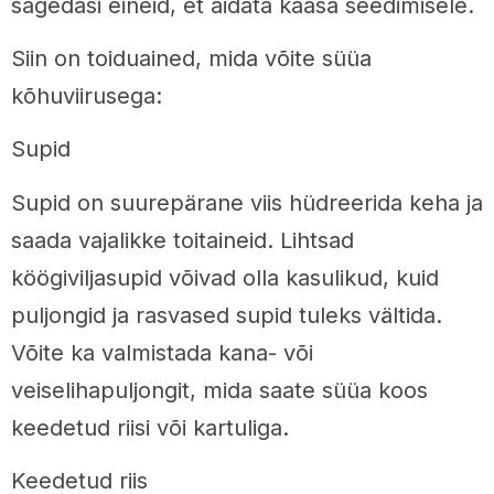
sagedasi eineid, et aidata kaasa seedimisele.
Siin on toiduained, mida võite süüa
kõhuviirusega:
Supid
Supid on suurepärane viis hüdreerida keha ja
saada vajalikke toitaineid. Lihtsad
köögiviljasupid võivad olla kasulikud, kuid
puljongid ja rasvased supid tuleks vältida.
Võite ka valmistada kana- või
veiselihapuljongit, mida saate süüa koos
keedetud riisi või kartuliga.
Keedetud riis