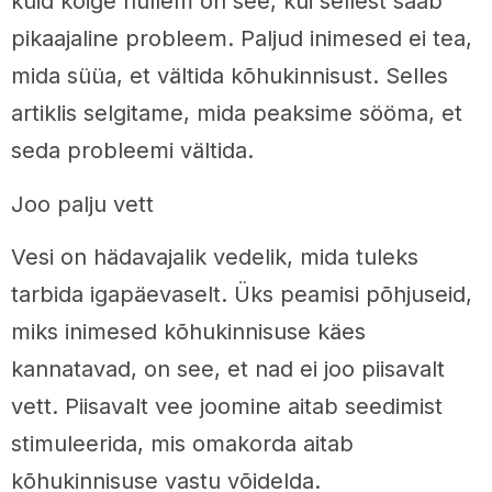
kuid kõige hullem on see, kui sellest saab
pikaajaline probleem. Paljud inimesed ei tea,
mida süüa, et vältida kõhukinnisust. Selles
artiklis selgitame, mida peaksime sööma, et
seda probleemi vältida.
Joo palju vett
Vesi on hädavajalik vedelik, mida tuleks
tarbida igapäevaselt. Üks peamisi põhjuseid,
miks inimesed kõhukinnisuse käes
kannatavad, on see, et nad ei joo piisavalt
vett. Piisavalt vee joomine aitab seedimist
stimuleerida, mis omakorda aitab
kõhukinnisuse vastu võidelda.