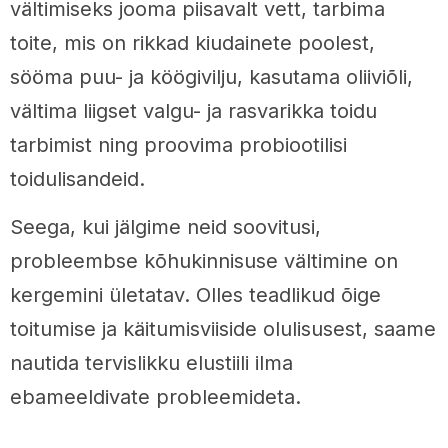
vältimiseks jooma piisavalt vett, tarbima
toite, mis on rikkad kiudainete poolest,
sööma puu- ja köögivilju, kasutama oliiviõli,
vältima liigset valgu- ja rasvarikka toidu
tarbimist ning proovima probiootilisi
toidulisandeid.
Seega, kui jälgime neid soovitusi,
probleembse kõhukinnisuse vältimine on
kergemini ületatav. Olles teadlikud õige
toitumise ja käitumisviiside olulisusest, saame
nautida tervislikku elustiili ilma
ebameeldivate probleemideta.