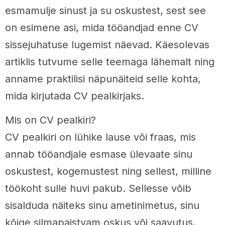
esmamulje sinust ja su oskustest, sest see
on esimene asi, mida tööandjad enne CV
sissejuhatuse lugemist näevad. Käesolevas
artiklis tutvume selle teemaga lähemalt ning
anname praktilisi näpunäiteid selle kohta,
mida kirjutada CV pealkirjaks.
Mis on CV pealkiri?
CV pealkiri on lühike lause või fraas, mis
annab tööandjale esmase ülevaate sinu
oskustest, kogemustest ning sellest, milline
töökoht sulle huvi pakub. Sellesse võib
sisalduda näiteks sinu ametinimetus, sinu
kõige silmapaistvam oskus või saavutus,