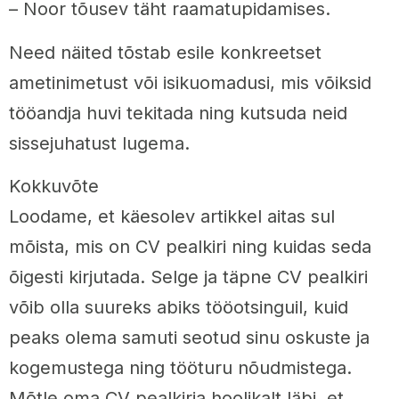
– Noor tõusev täht raamatupidamises.
Need näited tõstab esile konkreetset
ametinimetust või isikuomadusi, mis võiksid
tööandja huvi tekitada ning kutsuda neid
sissejuhatust lugema.
Kokkuvõte
Loodame, et käesolev artikkel aitas sul
mõista, mis on CV pealkiri ning kuidas seda
õigesti kirjutada. Selge ja täpne CV pealkiri
võib olla suureks abiks tööotsinguil, kuid
peaks olema samuti seotud sinu oskuste ja
kogemustega ning tööturu nõudmistega.
Mõtle oma CV pealkirja hoolikalt läbi, et