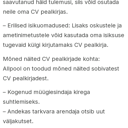
saavutanud häid tulemusi, siis võid osutada
neile oma CV pealkirjas.
– Erilised isikuomadused: Lisaks oskustele ja
ametinimetustele võid kasutada oma isiksuse
tugevaid külgi kirjutamaks CV pealkirja.
Mõned näited CV pealkirjade kohta:
Allpool on toodud mõned näited sobivatest
CV pealkirjadest.
– Kogenud müügiesindaja kirega
suhtlemiseks.
– Andekas tarkvara arendaja otsib uut
väljakutset.