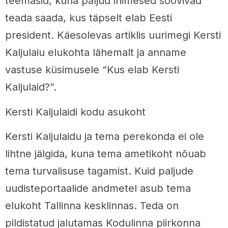
teemasid, kuna paljud inimesed soovivad
teada saada, kus täpselt elab Eesti
president. Käesolevas artiklis uurimegi Kersti
Kaljulaiu elukohta lähemalt ja anname
vastuse küsimusele “Kus elab Kersti
Kaljulaid?”.
Kersti Kaljulaidi kodu asukoht
Kersti Kaljulaidu ja tema perekonda ei ole
lihtne jälgida, kuna tema ametikoht nõuab
tema turvalisuse tagamist. Kuid paljude
uudisteportaalide andmetel asub tema
elukoht Tallinna kesklinnas. Teda on
pildistatud jalutamas Kodulinna piirkonna