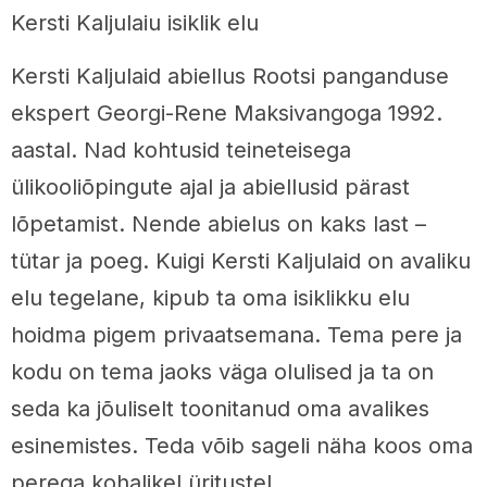
Kersti Kaljulaiu isiklik elu
Kersti Kaljulaid abiellus Rootsi panganduse
ekspert Georgi-Rene Maksivangoga 1992.
aastal. Nad kohtusid teineteisega
ülikooliõpingute ajal ja abiellusid pärast
lõpetamist. Nende abielus on kaks last –
tütar ja poeg. Kuigi Kersti Kaljulaid on avaliku
elu tegelane, kipub ta oma isiklikku elu
hoidma pigem privaatsemana. Tema pere ja
kodu on tema jaoks väga olulised ja ta on
seda ka jõuliselt toonitanud oma avalikes
esinemistes. Teda võib sageli näha koos oma
perega kohalikel üritustel.