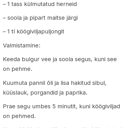
– 1 tass külmutatud herneid
– soola ja pipart maitse järgi
– 1 tl köögiviljapuljongit
Valmistamine:
Keeda bulgur vee ja soola segus, kuni see
on pehme.
Kuumuta pannil õli ja lisa hakitud sibul,
küüslauk, porgandid ja paprika.
Prae segu umbes 5 minutit, kuni köögiviljad
on pehmed.