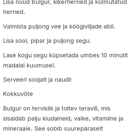
Lisa nüüd bulgur, kikerherned ja külmutatud
herned.
Valmista puljong vee ja köögiviljade abil.
Lisa sool, pipar ja puljong segu.
Lase kogu segu küpsetada umbes 10 minutit
madalal kuumusel.
Serveeri soojalt ja naudi!
Kokkuvõte
Bulgur on tervislik ja toitev teravili, mis
sisaldab palju kiudaineid, valke, vitamiine ja
mineraale. See sobib suurepäraselt