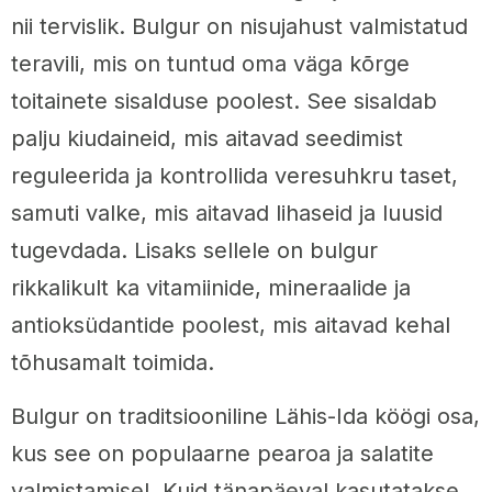
nii tervislik. Bulgur on nisujahust valmistatud
teravili, mis on tuntud oma väga kõrge
toitainete sisalduse poolest. See sisaldab
palju kiudaineid, mis aitavad seedimist
reguleerida ja kontrollida veresuhkru taset,
samuti valke, mis aitavad lihaseid ja luusid
tugevdada. Lisaks sellele on bulgur
rikkalikult ka vitamiinide, mineraalide ja
antioksüdantide poolest, mis aitavad kehal
tõhusamalt toimida.
Bulgur on traditsiooniline Lähis-Ida köögi osa,
kus see on populaarne pearoa ja salatite
valmistamisel. Kuid tänapäeval kasutatakse