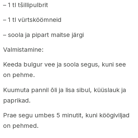
– 1 tl tšillipulbrit
– 1 tl vürtsköömneid
– soola ja pipart maitse järgi
Valmistamine:
Keeda bulgur vee ja soola segus, kuni see
on pehme.
Kuumuta pannil õli ja lisa sibul, küüslauk ja
paprikad.
Prae segu umbes 5 minutit, kuni köögiviljad
on pehmed.