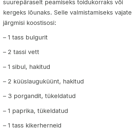
suurepäraselt peamiseks toidukorraks või
kergeks lõunaks. Selle valmistamiseks vajate
järgmisi koostisosi:
– 1 tass bulgurit
– 2 tassi vett
– 1 sibul, hakitud
– 2 küüslauguküünt, hakitud
– 3 porgandit, tükeldatud
– 1 paprika, tükeldatud
– 1 tass kikerherneid