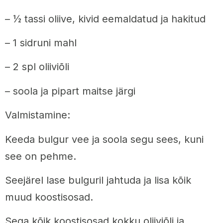
– ½ tassi oliive, kivid eemaldatud ja hakitud
– 1 sidruni mahl
– 2 spl oliiviõli
– soola ja pipart maitse järgi
Valmistamine:
Keeda bulgur vee ja soola segu sees, kuni
see on pehme.
Seejärel lase bulguril jahtuda ja lisa kõik
muud koostisosad.
Sega kõik koostisosad kokku oliiviõli ja