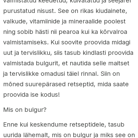
valmistatud keedetud, kuivatatud ja seejärel
purustatud nisust. See on rikas kiudainete,
valkude, vitamiinide ja mineraalide poolest
ning sobib hästi nii pearoa kui ka kõrvalroa
valmistamiseks. Kui soovite proovida midagi
uut ja tervislikku, siis tasub kindlasti proovida
valmistada bulgurit, et nautida selle maitset
ja tervislikke omadusi täiel rinnal. Siin on
mõned suurepärased retseptid, mida saate
proovida ise kodus!
Mis on bulgur?
Enne kui keskendume retseptidele, tasub
uurida lähemalt, mis on bulgur ja miks see on