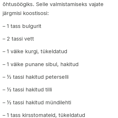
õhtusöögiks. Selle valmistamiseks vajate
järgmisi koostisosi:
– 1 tass bulgurit
– 2 tassi vett
– 1 väike kurgi, tükeldatud
– 1 väike punane sibul, hakitud
– ½ tassi hakitud peterselli
– ½ tassi hakitud tilli
– ½ tassi hakitud mündilehti
– 1 tass kirsstomateid, tükeldatud