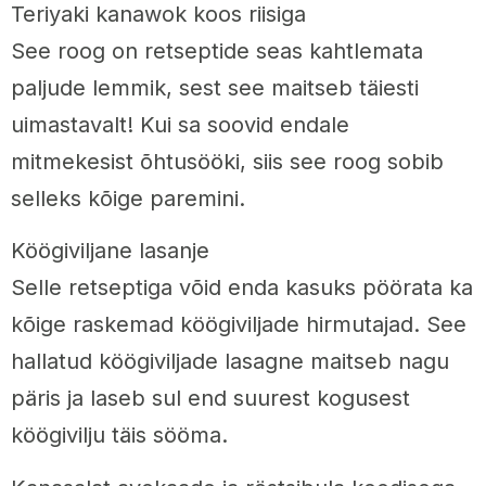
Teriyaki kanawok koos riisiga
See roog on retseptide seas kahtlemata
paljude lemmik, sest see maitseb täiesti
uimastavalt! Kui sa soovid endale
mitmekesist õhtusööki, siis see roog sobib
selleks kõige paremini.
Köögiviljane lasanje
Selle retseptiga võid enda kasuks pöörata ka
kõige raskemad köögiviljade hirmutajad. See
hallatud köögiviljade lasagne maitseb nagu
päris ja laseb sul end suurest kogusest
köögivilju täis sööma.