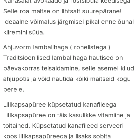
Kanasalat avokaado ja röstsibula keedisega
Selle roa maitse on lihtsalt suurepärane!
Ideaalne võimalus järgmisel pikal ennelõunal
kiiremini süüa.
Ahjuvorm lambalihaga ( rohelistega )
Traditsioonilised lambalihaga hautised on
päevakorras teisaldamine, selle asemel kilud
ahjupotis ja võid nautida kõiki maitseid kogu
perele.
Lillkapsapüree küpsetatud kanafileega
Lillkapsapüree on täis kasulikke vitamiine ja
toitained. Küpsetatud kanafileed serveeri
koos lillkapsapüreega ja lisaks sobita