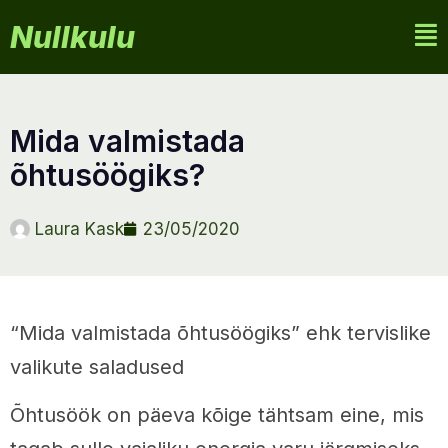
Nullkulu
mida valmistada
õhtusöögiks?
Laura Kask
23/05/2020
“Mida valmistada õhtusöögiks” ehk tervislike
valikute saladused
Õhtusöök on päeva kõige tähtsam eine, mis