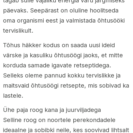
tagab sulle vajaliku energia varu järgmiseks
päevaks. Seepärast on oluline hoolitseda
oma organismi eest ja valmistada õhtusööki
tervislikult.
Tõhus häkker kodus on saada uusi ideid
värske ja kasuliku õhtusöögi jaoks, et mitte
korduda samade igavate retseptidega.
Selleks oleme pannud kokku tervislikke ja
maitsvaid õhtusöögi retsepte, mis sobivad ka
lastele.
Ühe paja roog kana ja juurviljadega
Selline roog on noortele perekondadele
ideaalne ja sobibki neile, kes soovivad lihtsalt