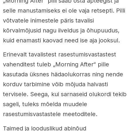
„Morning After“ pilli saab osta apteegist ja
selle manustamiseks ei ole vaja retsepti. Pilli
võtvatele inimestele päris tavalisi
kõrvalmõjusid nagu iiveldus ja õhupuudus,
kuid enamasti kaovad need ise aja jooksul.
Erinevalt tavalistest rasestumisvastastest
vahenditest tuleb „Morning After“ pille
kasutada üksnes hädaolukorras ning nende
korduv tarbimine võib mõjuda halvasti
tervisele. Seega, kui sarnaseid olukordi tekib
sageli, tuleks mõelda muudele
rasestumisvastastele meetoditele.
Taimed ja looduslikud abinõud