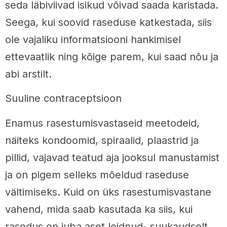
seda läbiviivad isikud võivad saada karistada.
Seega, kui soovid raseduse katkestada, siis
ole vajaliku informatsiooni hankimisel
ettevaatlik ning kõige parem, kui saad nõu ja
abi arstilt.
Suuline contraceptsioon
Enamus rasestumisvastaseid meetodeid,
näiteks kondoomid, spiraalid, plaastrid ja
pillid, vajavad teatud aja jooksul manustamist
ja on pigem selleks mõeldud raseduse
vältimiseks. Kuid on üks rasestumisvastane
vahend, mida saab kasutada ka siis, kui
rasedus on juba aset leidnud- suukaudselt