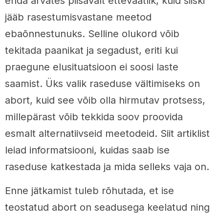
enda arvates piisavalt ettevaatlik, kuid siiski
jääb rasestumisvastane meetod
ebaõnnestunuks. Selline olukord võib
tekitada paanikat ja segadust, eriti kui
praegune elusituatsioon ei soosi laste
saamist. Üks valik raseduse vältimiseks on
abort, kuid see võib olla hirmutav protsess,
millepärast võib tekkida soov proovida
esmalt alternatiivseid meetodeid. Siit artiklist
leiad informatsiooni, kuidas saab ise
raseduse katkestada ja mida selleks vaja on.
Enne jätkamist tuleb rõhutada, et ise
teostatud abort on seadusega keelatud ning