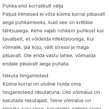
Puhka end korralikult välja
Paljud inimesed ei võta külma korral piisavalt
aega puhkamiseks, kuid see on kriitilise
tähtsusega. Keha vajab rohkem puhkust kui
tavaliselt, et võidelda infektsiooniga. Kui
võimalik, jää koju, välti stressi ja maga
piisavalt. Ole enda vastu lahke, võimalda
endale piisavalt aega puhata.
Niisuta hingamisteid
Külma korral on oluline hoida oma
hingamisteed niisutatuna. Üks võimalus on
kasutada niisutajaid. Teine võimalus on
hingata auru sisse, kasutades näiteks sooja