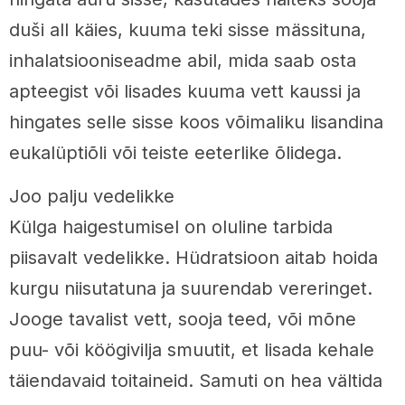
duši all käies, kuuma teki sisse mässituna,
inhalatsiooniseadme abil, mida saab osta
apteegist või lisades kuuma vett kaussi ja
hingates selle sisse koos võimaliku lisandina
eukalüptiõli või teiste eeterlike õlidega.
Joo palju vedelikke
Külga haigestumisel on oluline tarbida
piisavalt vedelikke. Hüdratsioon aitab hoida
kurgu niisutatuna ja suurendab vereringet.
Jooge tavalist vett, sooja teed, või mõne
puu- või köögivilja smuutit, et lisada kehale
täiendavaid toitaineid. Samuti on hea vältida