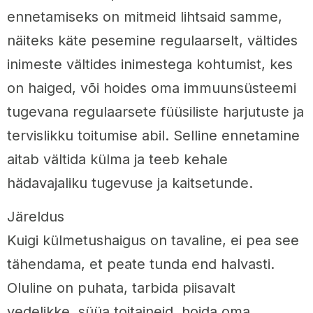
ennetamiseks on mitmeid lihtsaid samme,
näiteks käte pesemine regulaarselt, vältides
inimeste vältides inimestega kohtumist, kes
on haiged, või hoides oma immuunsüsteemi
tugevana regulaarsete füüsiliste harjutuste ja
tervislikku toitumise abil. Selline ennetamine
aitab vältida külma ja teeb kehale
hädavajaliku tugevuse ja kaitsetunde.
Järeldus
Kuigi külmetushaigus on tavaline, ei pea see
tähendama, et peate tunda end halvasti.
Oluline on puhata, tarbida piisavalt
vedelikke, süüa toitaineid, hoida oma