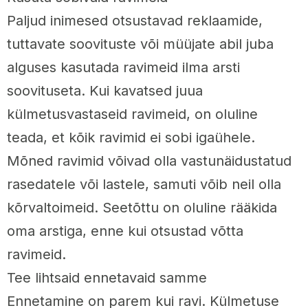
Paljud inimesed otsustavad reklaamide,
tuttavate soovituste või müüjate abil juba
alguses kasutada ravimeid ilma arsti
soovituseta. Kui kavatsed juua
külmetusvastaseid ravimeid, on oluline
teada, et kõik ravimid ei sobi igaühele.
Mõned ravimid võivad olla vastunäidustatud
rasedatele või lastele, samuti võib neil olla
kõrvaltoimeid. Seetõttu on oluline rääkida
oma arstiga, enne kui otsustad võtta
ravimeid.
Tee lihtsaid ennetavaid samme
Ennetamine on parem kui ravi. Külmetuse