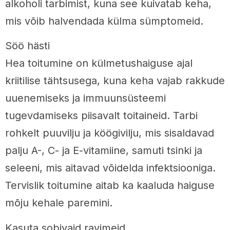
alkoholi tarbimist, kuna see kuivatab keha,
mis võib halvendada külma sümptomeid.
Söö hästi
Hea toitumine on külmetushaiguse ajal
kriitilise tähtsusega, kuna keha vajab rakkude
uuenemiseks ja immuunsüsteemi
tugevdamiseks piisavalt toitaineid. Tarbi
rohkelt puuvilju ja köögivilju, mis sisaldavad
palju A-, C- ja E-vitamiine, samuti tsinki ja
seleeni, mis aitavad võidelda infektsiooniga.
Tervislik toitumine aitab ka kaaluda haiguse
mõju kehale paremini.
Kasuta sobivaid ravimeid