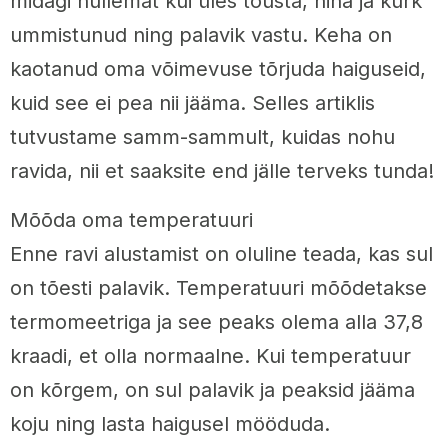
midagi hullemat kui üles tõusta, nina ja kurk
ummistunud ning palavik vastu. Keha on
kaotanud oma võimevuse tõrjuda haiguseid,
kuid see ei pea nii jääma. Selles artiklis
tutvustame samm-sammult, kuidas nohu
ravida, nii et saaksite end jälle terveks tunda!
Mõõda oma temperatuuri
Enne ravi alustamist on oluline teada, kas sul
on tõesti palavik. Temperatuuri mõõdetakse
termomeetriga ja see peaks olema alla 37,8
kraadi, et olla normaalne. Kui temperatuur
on kõrgem, on sul palavik ja peaksid jääma
koju ning lasta haigusel mööduda.