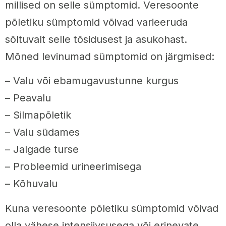
millised on selle sümptomid. Veresoonte
põletiku sümptomid võivad varieeruda
sõltuvalt selle tõsidusest ja asukohast.
Mõned levinumad sümptomid on järgmised:
– Valu või ebamugavustunne kurgus
– Peavalu
– Silmapõletik
– Valu südames
– Jalgade turse
– Probleemid urineerimisega
– Kõhuvalu
Kuna veresoonte põletiku sümptomid võivad
olla vähese intensiivsusega või erinevate