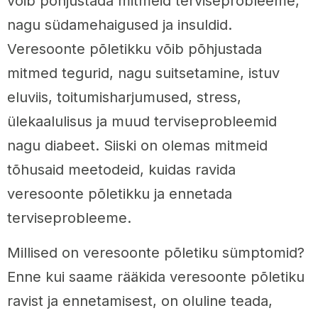
võib põhjustada mitmeid terviseprobleeme,
nagu südamehaigused ja insuldid.
Veresoonte põletikku võib põhjustada
mitmed tegurid, nagu suitsetamine, istuv
eluviis, toitumisharjumused, stress,
ülekaalulisus ja muud terviseprobleemid
nagu diabeet. Siiski on olemas mitmeid
tõhusaid meetodeid, kuidas ravida
veresoonte põletikku ja ennetada
terviseprobleeme.
Millised on veresoonte põletiku sümptomid?
Enne kui saame rääkida veresoonte põletiku
ravist ja ennetamisest, on oluline teada,