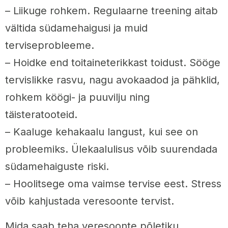
– Liikuge rohkem. Regulaarne treening aitab
vältida südamehaigusi ja muid
terviseprobleeme.
– Hoidke end toitaineterikkast toidust. Sööge
tervislikke rasvu, nagu avokaadod ja pähklid,
rohkem köögi- ja puuvilju ning
täisteratooteid.
– Kaaluge kehakaalu langust, kui see on
probleemiks. Ülekaalulisus võib suurendada
südamehaiguste riski.
– Hoolitsege oma vaimse tervise eest. Stress
võib kahjustada veresoonte tervist.
Mida saab teha veresoonte põletiku