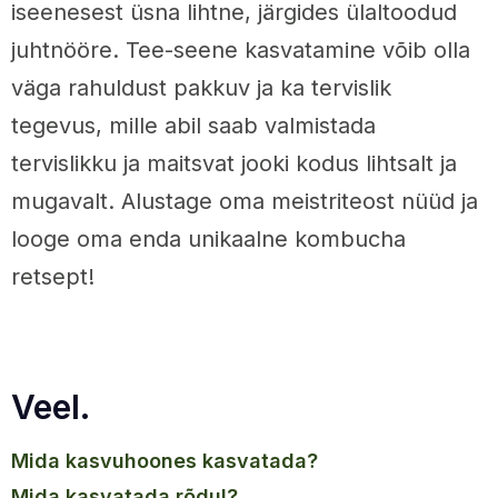
iseenesest üsna lihtne, järgides ülaltoodud
juhtnööre. Tee-seene kasvatamine võib olla
väga rahuldust pakkuv ja ka tervislik
tegevus, mille abil saab valmistada
tervislikku ja maitsvat jooki kodus lihtsalt ja
mugavalt. Alustage oma meistriteost nüüd ja
looge oma enda unikaalne kombucha
retsept!
Veel.
mida kasvuhoones kasvatada?
mida kasvatada rõdul?