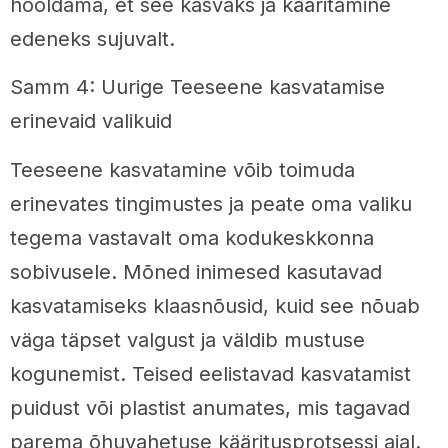
hooldama, et see kasvaks ja kääritamine
edeneks sujuvalt.
Samm 4: Uurige Teeseene kasvatamise
erinevaid valikuid
Teeseene kasvatamine võib toimuda
erinevates tingimustes ja peate oma valiku
tegema vastavalt oma kodukeskkonna
sobivusele. Mõned inimesed kasutavad
kasvatamiseks klaasnõusid, kuid see nõuab
väga täpset valgust ja väldib mustuse
kogunemist. Teised eelistavad kasvatamist
puidust või plastist anumates, mis tagavad
parema õhuvahetuse kääritusprotsessi ajal.