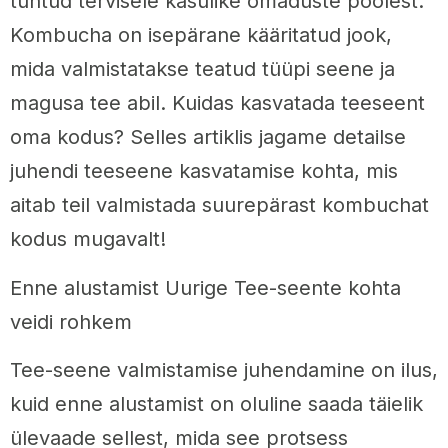
tuntud tervisele kasulike omaduste poolest.
Kombucha on isepärane kääritatud jook,
mida valmistatakse teatud tüüpi seene ja
magusa tee abil. Kuidas kasvatada teeseent
oma kodus? Selles artiklis jagame detailse
juhendi teeseene kasvatamise kohta, mis
aitab teil valmistada suurepärast kombuchat
kodus mugavalt!
Enne alustamist Uurige Tee-seente kohta
veidi rohkem
Tee-seene valmistamise juhendamine on ilus,
kuid enne alustamist on oluline saada täielik
ülevaade sellest, mida see protsess