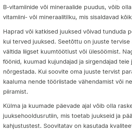
B-vitamiinide või mineraalide puudus, võib olla
vitamiini- või mineraalitilku, mis sisaldavad kõiki
Haprad või katkised juuksed võivad tunduda
kui terved juuksed. Seetõttu on juuste tervise 
vältida liigset kuumtöötlust või ülesöömist. Na
föönid, kuumad kujundajad ja sirgendajad teie 
nõrgestada. Kui soovite oma juuste tervist pa
kaaluma nende tööriistade vähendamist või n
piiramist.
Külma ja kuumade päevade ajal võib olla raske 
juuksehooldusrutiin, mis toetab juukseid ja p
kahjustustest. Soovitatav on kasutada kvalitee