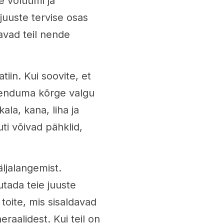
se volüümi ja
juuste tervise osas
avad teil nende
iin. Kui soovite, et
kenduma kõrge valgu
ala, kana, liha ja
i võivad pähklid,
ljalangemist.
utada teie juuste
 toite, mis sisaldavad
eraalidest. Kui teil on