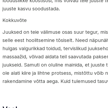
looduslikke koostisosi, mis võivad teie juuste 
juuste kasvu soodustada.
Kokkuvõte
Juuksed on teie välimuse osas suur tegur, mist
selle eest hoolitsemine tõsiselt. Need näpunä
hulgas valgurikkad toidud, tervislikud juukseh
massaažid, võivad aidata teil saavutada paksem
juukseid. Samuti on oluline mainida, et juuste
ole alati kiire ja lihtne protsess, mistõttu võ
rakendamine võtta aega. Kuid tulemused tasuv