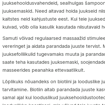
juuksehooldusvahendeid, sealhulgas šampoon
juuksemaskid. Need aitavad hoida juukseid niis
kaitstes neid kahjustuste eest. Kui teie juukse
kuivad, võib olla kasulik kasutada niisutavaid
Samuti võivad regulaarsed massaažid stimule
vereringet ja aidata parandada juuste tervist. 
juuksefolliikulid tugevamaks muuta ja paranda
saate teha kasutades juuksemaski, soojendade
masseerides peanahka ettevaatlikult.
Lõplikuks nõuandeks on biotiini ja looduslike
tarvitamine. Biotiin aitab parandada juuste kasv
samal ajal kui looduslikud juuksehooldustooted