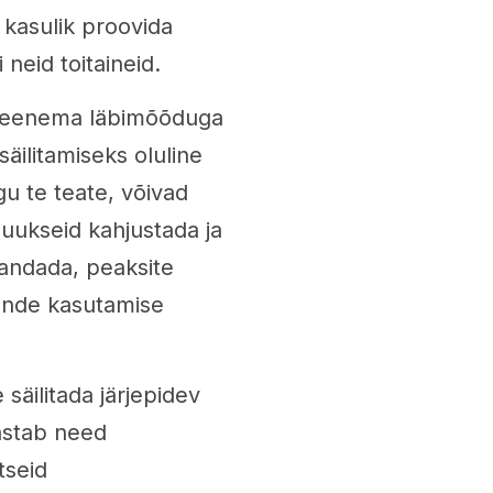
 kasulik proovida
 neid toitaineid.
 peenema läbimõõduga
säilitamiseks oluline
gu te teate, võivad
juukseid kahjustada ja
randada, peaksite
ende kasutamise
säilitada järjepidev
äästab need
tseid