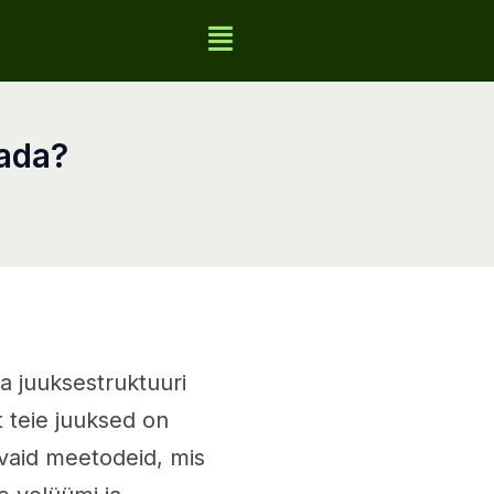
aada?
a juuksestruktuuri
et teie juuksed on
vaid meetodeid, mis