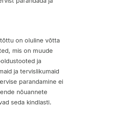
tervist parandada ja
õttu on oluline võtta
ited, mis on muude
ooldustooted ja
aid ja tervislikumaid
 tervise parandamine ei
ib nende nõuannete
ad seda kindlasti.