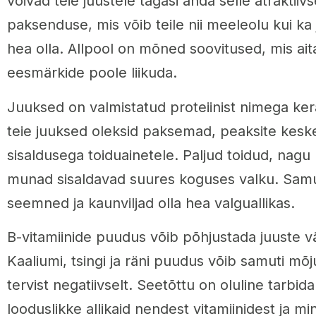
võivad teie juustele tagasi anda selle atraktiiv
paksenduse, mis võib teile nii meeleolu kui ka 
hea olla. Allpool on mõned soovitused, mis ait
eesmärkide poole liikuda.
Juuksed on valmistatud proteiinist nimega kerat
teie juuksed oleksid paksemad, peaksite kes
sisaldusega toiduainetele. Paljud toidud, nagu k
munad sisaldavad suures koguses valku. Samut
seemned ja kaunviljad olla hea valguallikas.
B-vitamiinide puudus võib põhjustada juuste vä
Kaaliumi, tsingi ja räni puudus võib samuti mõj
tervist negatiivselt. Seetõttu on oluline tarbida
looduslikke allikaid nendest vitamiinidest ja min