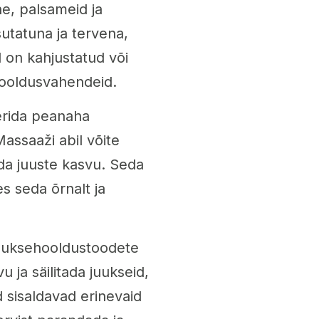
e, palsameid ja
utatuna ja tervena,
d on kahjustatud või
 hooldusvahendeid.
erida peanaha
Massaaži abil võite
da juuste kasvu. Seda
s seda õrnalt ja
 juuksehooldustoodete
u ja säilitada juukseid,
 sisaldavad erinevaid