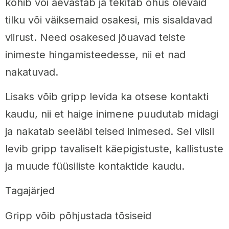
köhib või aevastab ja tekitab õhus olevaid
tilku või väiksemaid osakesi, mis sisaldavad
viirust. Need osakesed jõuavad teiste
inimeste hingamisteedesse, nii et nad
nakatuvad.
Lisaks võib gripp levida ka otsese kontakti
kaudu, nii et haige inimene puudutab midagi
ja nakatab seeläbi teised inimesed. Sel viisil
levib gripp tavaliselt käepigistuste, kallistuste
ja muude füüsiliste kontaktide kaudu.
Tagajärjed
Gripp võib põhjustada tõsiseid