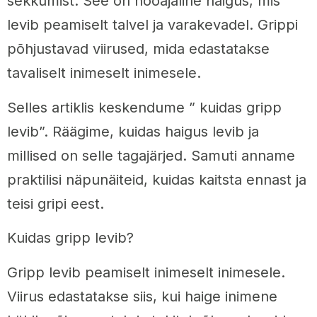
sekkumist. See on hooajaline haigus, mis
levib peamiselt talvel ja varakevadel. Grippi
põhjustavad viirused, mida edastatakse
tavaliselt inimeselt inimesele.
Selles artiklis keskendume ” kuidas gripp
levib”. Räägime, kuidas haigus levib ja
millised on selle tagajärjed. Samuti anname
praktilisi näpunäiteid, kuidas kaitsta ennast ja
teisi gripi eest.
Kuidas gripp levib?
Gripp levib peamiselt inimeselt inimesele.
Viirus edastatakse siis, kui haige inimene