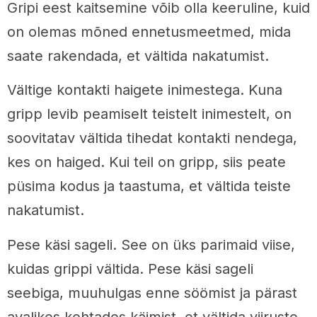
Gripi eest kaitsemine võib olla keeruline, kuid
on olemas mõned ennetusmeetmed, mida
saate rakendada, et vältida nakatumist.
Vältige kontakti haigete inimestega. Kuna
gripp levib peamiselt teistelt inimestelt, on
soovitatav vältida tihedat kontakti nendega,
kes on haiged. Kui teil on gripp, siis peate
püsima kodus ja taastuma, et vältida teiste
nakatumist.
Pese käsi sageli. See on üks parimaid viise,
kuidas grippi vältida. Pese käsi sageli
seebiga, muuhulgas enne söömist ja pärast
avalikes kohtades käimist, et vältida viiruste