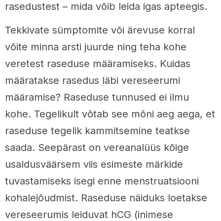
rasedustest – mida võib leida igas apteegis.
Tekkivate sümptomite või ärevuse korral
võite minna arsti juurde ning teha kohe
veretest raseduse määramiseks. Kuidas
määratakse rasedus läbi vereseerumi
määramise? Raseduse tunnused ei ilmu
kohe. Tegelikult võtab see mõni aeg aega, et
raseduse tegelik kammitsemine teatkse
saada. Seepärast on vereanalüüs kõige
usaldusväärsem viis esimeste märkide
tuvastamiseks isegi enne menstruatsiooni
kohalejõudmist. Raseduse näiduks loetakse
vereseerumis leiduvat hCG (inimese