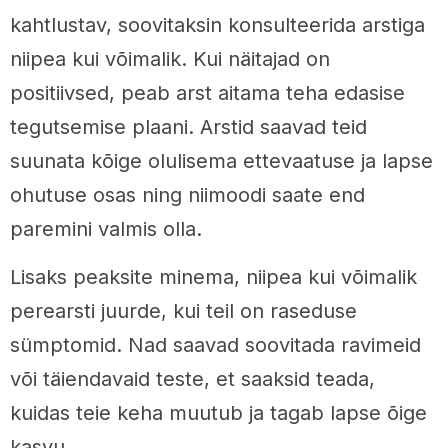
kahtlustav, soovitaksin konsulteerida arstiga
niipea kui võimalik. Kui näitajad on
positiivsed, peab arst aitama teha edasise
tegutsemise plaani. Arstid saavad teid
suunata kõige olulisema ettevaatuse ja lapse
ohutuse osas ning niimoodi saate end
paremini valmis olla.
Lisaks peaksite minema, niipea kui võimalik
perearsti juurde, kui teil on raseduse
sümptomid. Nad saavad soovitada ravimeid
või täiendavaid teste, et saaksid teada,
kuidas teie keha muutub ja tagab lapse õige
kasvu.