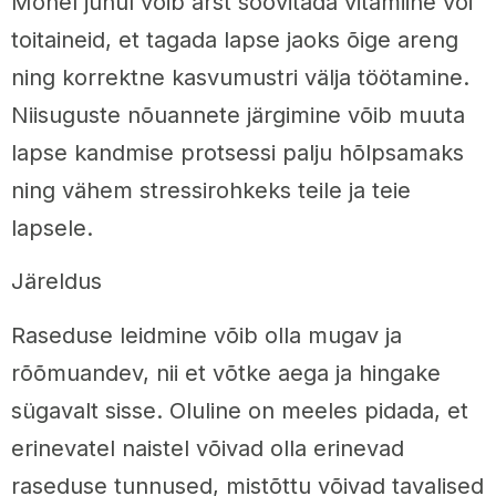
Mõnel juhul võib arst soovitada vitamiine või
toitaineid, et tagada lapse jaoks õige areng
ning korrektne kasvumustri välja töötamine.
Niisuguste nõuannete järgimine võib muuta
lapse kandmise protsessi palju hõlpsamaks
ning vähem stressirohkeks teile ja teie
lapsele.
Järeldus
Raseduse leidmine võib olla mugav ja
rõõmuandev, nii et võtke aega ja hingake
sügavalt sisse. Oluline on meeles pidada, et
erinevatel naistel võivad olla erinevad
raseduse tunnused, mistõttu võivad tavalised