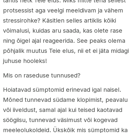
tähtis hetk Teie elus. Miks mitte teha sellest
protsessist aga veelgi meeldivam ja vähem
stressirohke? Käsitlen selles artiklis kõiki
võimalusi, kuidas aru saada, kas olete rase
ning õigel ajal reageerida. See peaks olema
põhjalik muutus Teie elus, nii et ei jäta midagi
juhuse hooleks!
Mis on raseduse tunnused?
Hoiatavad sümptomid erinevad igal naisel.
Mõned tunnevad südame klopimist, peavalu
või iiveldust, samal ajal kui teised kaotavad
söögiisu, tunnevad väsimust või kogevad
meeleolukoldeid. Ükskõik mis sümptomid ka