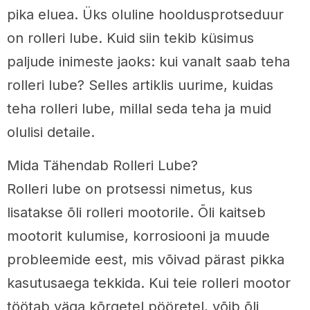
pika eluea. Üks oluline hooldusprotseduur
on rolleri lube. Kuid siin tekib küsimus
paljude inimeste jaoks: kui vanalt saab teha
rolleri lube? Selles artiklis uurime, kuidas
teha rolleri lube, millal seda teha ja muid
olulisi detaile.
Mida Tähendab Rolleri Lube?
Rolleri lube on protsessi nimetus, kus
lisatakse õli rolleri mootorile. Õli kaitseb
mootorit kulumise, korrosiooni ja muude
probleemide eest, mis võivad pärast pikka
kasutusaega tekkida. Kui teie rolleri mootor
töötab väga kõrgetel pööretel, võib õli