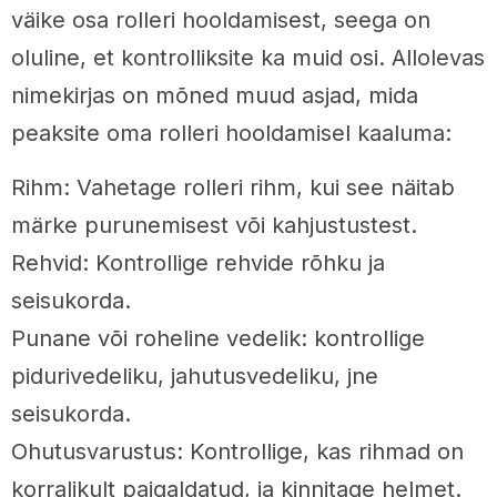
väike osa rolleri hooldamisest, seega on
oluline, et kontrolliksite ka muid osi. Allolevas
nimekirjas on mõned muud asjad, mida
peaksite oma rolleri hooldamisel kaaluma:
Rihm: Vahetage rolleri rihm, kui see näitab
märke purunemisest või kahjustustest.
Rehvid: Kontrollige rehvide rõhku ja
seisukorda.
Punane või roheline vedelik: kontrollige
pidurivedeliku, jahutusvedeliku, jne
seisukorda.
Ohutusvarustus: Kontrollige, kas rihmad on
korralikult paigaldatud, ja kinnitage helmet.