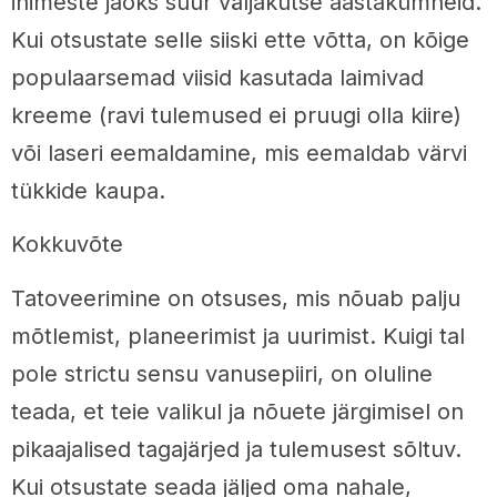
inimeste jaoks suur väljakutse aastakümneid.
Kui otsustate selle siiski ette võtta, on kõige
populaarsemad viisid kasutada laimivad
kreeme (ravi tulemused ei pruugi olla kiire)
või laseri eemaldamine, mis eemaldab värvi
tükkide kaupa.
Kokkuvõte
Tatoveerimine on otsuses, mis nõuab palju
mõtlemist, planeerimist ja uurimist. Kuigi tal
pole strictu sensu vanusepiiri, on oluline
teada, et teie valikul ja nõuete järgimisel on
pikaajalised tagajärjed ja tulemusest sõltuv.
Kui otsustate seada jäljed oma nahale,