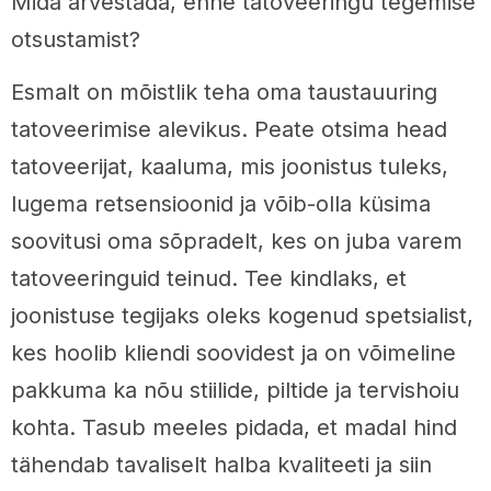
Mida arvestada, enne tatoveeringu tegemise
otsustamist?
Esmalt on mõistlik teha oma taustauuring
tatoveerimise alevikus. Peate otsima head
tatoveerijat, kaaluma, mis joonistus tuleks,
lugema retsensioonid ja võib-olla küsima
soovitusi oma sõpradelt, kes on juba varem
tatoveeringuid teinud. Tee kindlaks, et
joonistuse tegijaks oleks kogenud spetsialist,
kes hoolib kliendi soovidest ja on võimeline
pakkuma ka nõu stiilide, piltide ja tervishoiu
kohta. Tasub meeles pidada, et madal hind
tähendab tavaliselt halba kvaliteeti ja siin