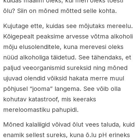
kuidas maailm oleks, kui meri oleks tõesti
õlu? Siin on mõned mõtted selle kohta.
Kujutage ette, kuidas see mõjutaks mereelu.
Kõigepealt peaksime arvesse võtma alkoholi
mõju elusolenditele, kuna merevesi oleks
nüüd alkoholiga täidetud. See tähendaks, et
paljud veeorganismid sureksid ning mõned
ujuvad olendid võiksid hakata merre muul
põhjusel “jooma” langema. See võib olla
kohutav katastroof, mis keeraks
mereloomastiku pahupidi.
Mõned kalaliigid võivad õlut vees taluda, kuid
enamik sellest sureks, kuna õ.lu pH erineks