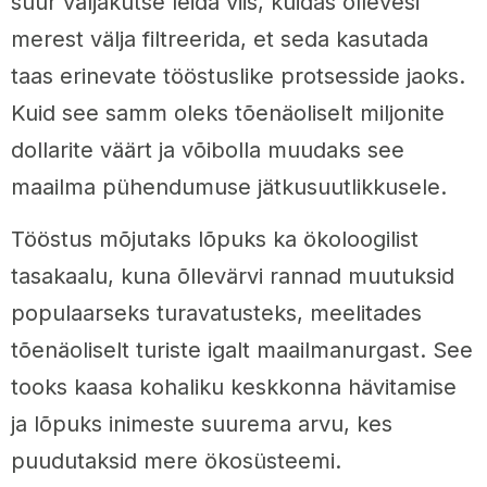
suur väljakutse leida viis, kuidas õllevesi
merest välja filtreerida, et seda kasutada
taas erinevate tööstuslike protsesside jaoks.
Kuid see samm oleks tõenäoliselt miljonite
dollarite väärt ja võibolla muudaks see
maailma pühendumuse jätkusuutlikkusele.
Tööstus mõjutaks lõpuks ka ökoloogilist
tasakaalu, kuna õllevärvi rannad muutuksid
populaarseks turavatusteks, meelitades
tõenäoliselt turiste igalt maailmanurgast. See
tooks kaasa kohaliku keskkonna hävitamise
ja lõpuks inimeste suurema arvu, kes
puudutaksid mere ökosüsteemi.