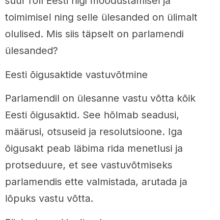
suur roll Eesti riigi moodustamisel ja
toimimisel ning selle ülesanded on ülimalt
olulised. Mis siis täpselt on parlamendi
ülesanded?
Eesti õigusaktide vastuvõtmine
Parlamendil on ülesanne vastu võtta kõik
Eesti õigusaktid. See hõlmab seadusi,
määrusi, otsuseid ja resolutsioone. Iga
õigusakt peab läbima rida menetlusi ja
protseduure, et see vastuvõtmiseks
parlamendis ette valmistada, arutada ja
lõpuks vastu võtta.