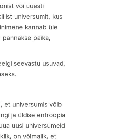
nist või uuesti
ilist universumit, kus
 inimene kannab üle
a pannakse paika,
veelgi seevastu usuvad,
eseks.
, et universumis võib
ngi ja üldise entroopia
 luua uusi universumeid
klik, on võimalik, et