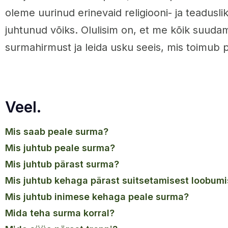
oleme uurinud erinevaid religiooni- ja teadusli
juhtunud võiks. Olulisim on, et me kõik suuda
surmahirmust ja leida usku seeis, mis toimub 
Veel.
mis saab peale surma?
mis juhtub peale surma?
mis juhtub pärast surma?
mis juhtub kehaga pärast suitsetamisest loobumi
mis juhtub inimese kehaga peale surma?
mida teha surma korral?