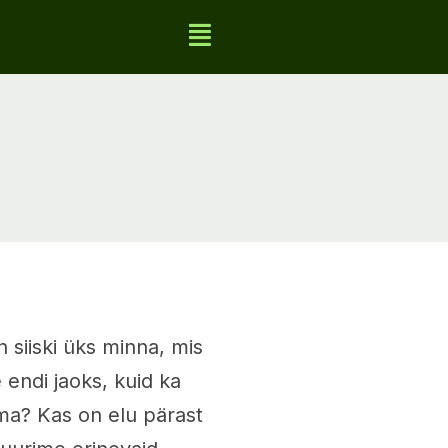
 siiski üks minna, mis
 endi jaoks, kuid ka
rma? Kas on elu pärast