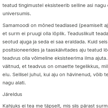
teatud tingimustel eksisteerib selline asi nagu 
universumis.
Samamoodi on mõned teadlased (peamiselt aj
et surm ei pruugi olla lõplik. Teaduslikult tea
seotud ajuga ja seda ei saa eraldada. Kuid sei
positsioneerides ja taaskäivitades aju teatud l
teadvus olla võimeline eksisteerima ilma ajut
väitnud, et teadvus on omaette tegelikkus, mi
elu. Sellisel juhul, kui aju on hävinenud, võib 
nagu alati.
Järeldus
Kahjuks ei tea me täpselt, mis siis pärast surma