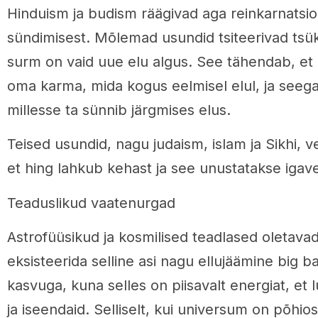
Hinduism ja budism räägivad aga reinkarnatsioo
sündimisest. Mõlemad usundid tsiteerivad tsükl
surm on vaid uue elu algus. See tähendab, et
oma karma, mida kogus eelmisel elul, ja seeg
millesse ta sünnib järgmises elus.
Teised usundid, nagu judaism, islam ja Sikhi, 
et hing lahkub kehast ja see unustatakse igav
Teaduslikud vaatenurgad
Astrofüüsikud ja kosmilised teadlased oletavad
eksisteerida selline asi nagu ellujäämine big ba
kasvuga, kuna selles on piisavalt energiat, et
ja iseendaid. Selliselt, kui universum on põhios