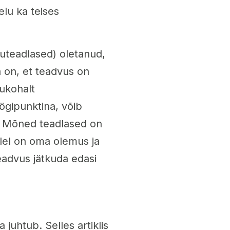
elu ka teises
uteadlased) oletanud,
da on, et teadvus on
sukohalt
öögipunktina, võib
a. Mõned teadlased on
llel on oma olemus ja
teadvus jätkuda edasi
 juhtub. Selles artiklis