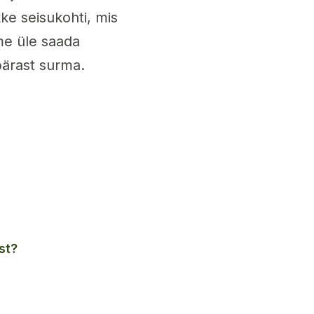
kke seisukohti, mis
me üle saada
pärast surma.
st?