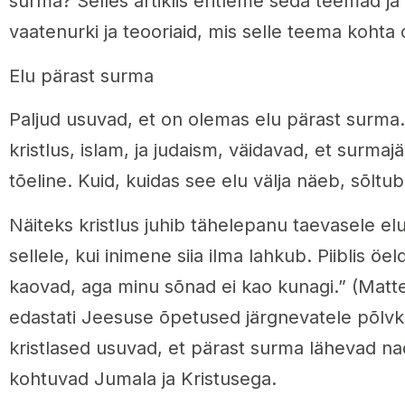
surma? Selles artiklis eritleme seda teemad ja
vaatenurki ja teooriaid, mis selle teema kohta
Elu pärast surma
Paljud usuvad, et on olemas elu pärast surma.
kristlus, islam, ja judaism, väidavad, et surma
tõeline. Kuid, kuidas see elu välja näeb, sõltub 
Näiteks kristlus juhib tähelepanu taevasele el
sellele, kui inimene siia ilma lahkub. Piiblis ö
kaovad, aga minu sõnad ei kao kunagi.” (Matteu
edastati Jeesuse õpetused järgnevatele põlv
kristlased usuvad, et pärast surma lähevad n
kohtuvad Jumala ja Kristusega.