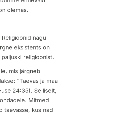
 uurime erinevaid
 on olemas.
 Religioonid nagu
järgne eksistents on
paljuski religioonist.
ule, mis järgneb
eldakse: “Taevas ja maa
se 24:35). Selliselt,
kondadele. Mitmed
ad taevasse, kus nad