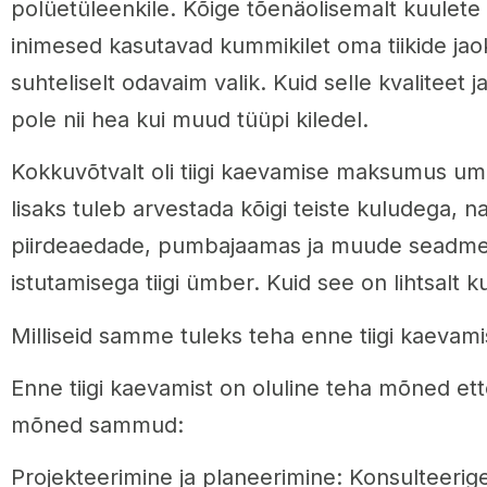
polüetüleenkile. Kõige tõenäolisemalt kuulete 
inimesed kasutavad kummikilet oma tiikide jao
suhteliselt odavaim valik. Kuid selle kvaliteet 
pole nii hea kui muud tüüpi kiledel.
Kokkuvõtvalt oli tiigi kaevamise maksumus um
lisaks tuleb arvestada kõigi teiste kuludega, n
piirdeaedade, pumbajaamas ja muude seadmet
istutamisega tiigi ümber. Kuid see on lihtsalt 
Milliseid samme tuleks teha enne tiigi kaevami
Enne tiigi kaevamist on oluline teha mõned ett
mõned sammud:
Projekteerimine ja planeerimine: Konsulteeri