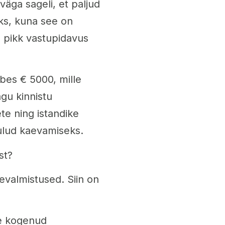
väga sageli, et paljud
ks, kuna see on
ja pikk vastupidavus
bes € 5000, mille
agu kinnistu
e ning istandike
kulud kaevamiseks.
st?
evalmistused. Siin on
ge kogenud