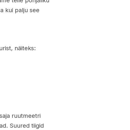
ame teile põhjaliku
a kui palju see
ist, näiteks:
saja ruutmeetri
d. Suured tiigid