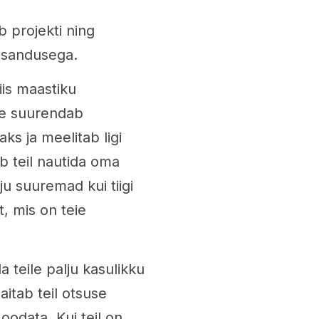
ab projekti ning
lisandusega.
is maastiku
See suurendab
ks ja meelitab ligi
b teil nautida oma
u suuremad kui tiigi
, mis on teie
 teile palju kasulikku
aitab teil otsuse
 oodata. Kui teil on