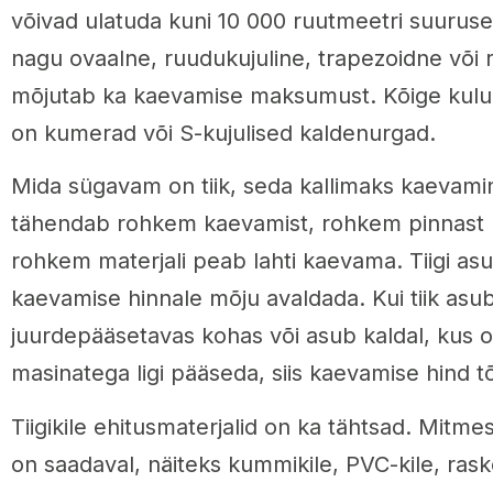
võivad ulatuda kuni 10 000 ruutmeetri suurusele
nagu ovaalne, ruudukujuline, trapezoidne või ri
mõjutab ka kaevamise maksumust. Kõige kuluka
on kumerad või S-kujulised kaldenurgad.
Mida sügavam on tiik, seda kallimaks kaevami
tähendab rohkem kaevamist, rohkem pinnast
rohkem materjali peab lahti kaevama. Tiigi as
kaevamise hinnale mõju avaldada. Kui tiik asub
juurdepääsetavas kohas või asub kaldal, kus 
masinatega ligi pääseda, siis kaevamise hind t
Tiigikile ehitusmaterjalid on ka tähtsad. Mitme
on saadaval, näiteks kummikile, PVC-kile, rask