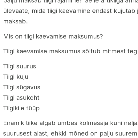
palju maksab tiigi rajamine? Selle artikliga ann
ülevaate, mida tiigi kaevamine endast kujutab j
maksab.
Mis on tiigi kaevamise maksumus?
Tiigi kaevamise maksumus sõltub mitmest tegur
Tiigi suurus
Tiigi kuju
Tiigi sügavus
Tiigi asukoht
Tiigikile tüüp
Enamik tiike algab umbes kolmesaja kuni nelja
suurusest alast, ehkki mõned on palju suurema