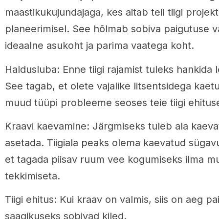
maastikukujundajaga, kes aitab teil tiigi projekt
planeerimisel. See hõlmab sobiva paigutuse va
ideaalne asukoht ja parima vaatega koht.
Haldusluba: Enne tiigi rajamist tuleks hankida 
See tagab, et olete vajalike litsentsidega kaetu
muud tüüpi probleeme seoses teie tiigi ehitus
Kraavi kaevamine: Järgmiseks tuleb ala kaevata
asetada. Tiigiala peaks olema kaevatud sügavus
et tagada piisav ruum vee kogumiseks ilma mu
tekkimiseta.
Tiigi ehitus: Kui kraav on valmis, siis on aeg pai
saagikuseks sobivad kiled.