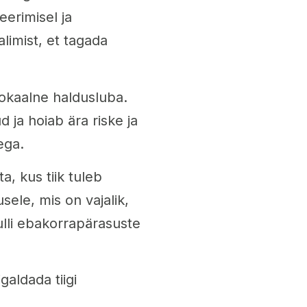
eerimisel ja
limist, et tagada
lokaalne haldusluba.
d ja hoiab ära riske ja
ega.
, kus tiik tuleb
ele, mis on vajalik,
lli ebakorrapärasuste
galdada tiigi