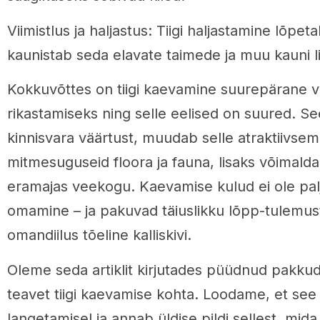
Viimistlus ja haljastus: Tiigi haljastamine lõpet
kaunistab seda elavate taimede ja muu kauni 
Kokkuvõttes on tiigi kaevamine suurepärane vi
rikastamiseks ning selle eelised on suured. 
kinnisvara väärtust, muudab selle atraktiivsema
mitmesuguseid floora ja fauna, lisaks võimalda
eramajas veekogu. Kaevamise kulud ei ole palj
omamine – ja pakuvad täiuslikku lõpp-tulemust
omandiilus tõeline kalliskivi.
Oleme seda artiklit kirjutades püüdnud pakkuda
teavet tiigi kaevamise kohta. Loodame, et see 
langetamisel ja annab üldise pildi sellest, mida