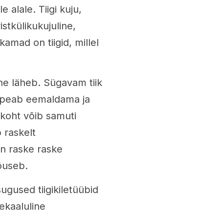
 alale. Tiigi kuju,
stkülikukujuline,
mad on tiigid, millel
ne läheb. Sügavam tiik
 peab eemaldama ja
ukoht võib samuti
 raskelt
on raske raske
õuseb.
sugused tiigikiletüübid
ekaaluline