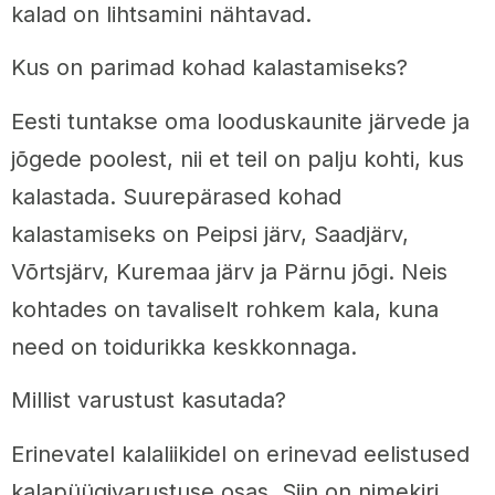
kalad on lihtsamini nähtavad.
Kus on parimad kohad kalastamiseks?
Eesti tuntakse oma looduskaunite järvede ja
jõgede poolest, nii et teil on palju kohti, kus
kalastada. Suurepärased kohad
kalastamiseks on Peipsi järv, Saadjärv,
Võrtsjärv, Kuremaa järv ja Pärnu jõgi. Neis
kohtades on tavaliselt rohkem kala, kuna
need on toidurikka keskkonnaga.
Millist varustust kasutada?
Erinevatel kalaliikidel on erinevad eelistused
kalapüügivarustuse osas. Siin on nimekiri