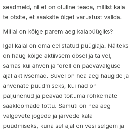
seadmeid, nii et on oluline teada, millist kala
te otsite, et saaksite õiget varustust valida.
Millal on kõige parem aeg kalapüügiks?
Igal kalal on oma eelistatud püügiaja. Näiteks
on haug kõige aktiivsem öösel ja talvel,
samas kui ahven ja forell on päevavalguse
ajal aktiivsemad. Suvel on hea aeg haugide ja
ahvenate püüdmiseks, kui nad on
paljunenud ja peavad toituma rohkemate
saakloomade tõttu. Samuti on hea aeg
valgevete jõgede ja järvede kala
püüdmiseks, kuna sel ajal on vesi selgem ja