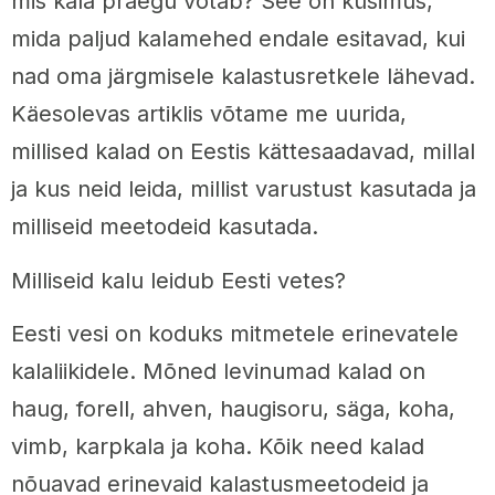
mis kala praegu võtab? See on küsimus,
mida paljud kalamehed endale esitavad, kui
nad oma järgmisele kalastusretkele lähevad.
Käesolevas artiklis võtame me uurida,
millised kalad on Eestis kättesaadavad, millal
ja kus neid leida, millist varustust kasutada ja
milliseid meetodeid kasutada.
Milliseid kalu leidub Eesti vetes?
Eesti vesi on koduks mitmetele erinevatele
kalaliikidele. Mõned levinumad kalad on
haug, forell, ahven, haugisoru, säga, koha,
vimb, karpkala ja koha. Kõik need kalad
nõuavad erinevaid kalastusmeetodeid ja