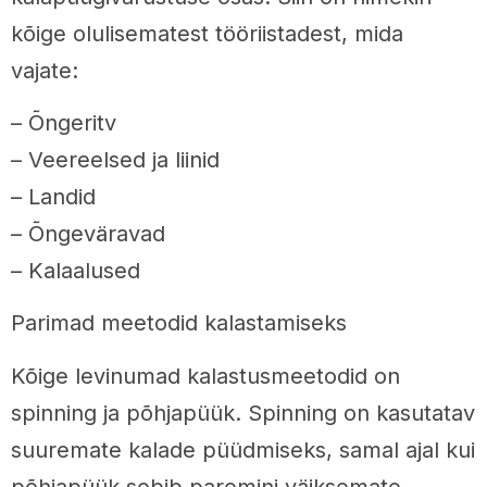
kõige olulisematest tööriistadest, mida
vajate:
– Õngeritv
– Veereelsed ja liinid
– Landid
– Õngeväravad
– Kalaalused
Parimad meetodid kalastamiseks
Kõige levinumad kalastusmeetodid on
spinning ja põhjapüük. Spinning on kasutatav
suuremate kalade püüdmiseks, samal ajal kui
põhjapüük sobib paremini väiksemate