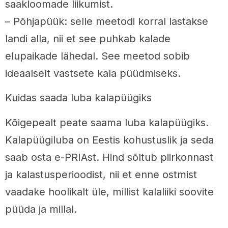
saakloomade liikumist.
– Põhjapüük: selle meetodi korral lastakse
landi alla, nii et see puhkab kalade
elupaikade lähedal. See meetod sobib
ideaalselt vastsete kala püüdmiseks.
Kuidas saada luba kalapüügiks
Kõigepealt peate saama luba kalapüügiks.
Kalapüügiluba on Eestis kohustuslik ja seda
saab osta e-PRIAst. Hind sõltub piirkonnast
ja kalastusperioodist, nii et enne ostmist
vaadake hoolikalt üle, millist kalaliiki soovite
püüda ja millal.