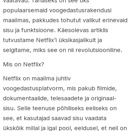
vaatavad. Tänaseks on see üks
populaarsemaid voogedastusrakendusi
maailmas, pakkudes tohutut valikut erinevaid
sisu ja funktsioone. Käesolevas artiklis
tutvustame Netflix’i üksikasjalikult ja
selgitame, miks see on nii revolutsiooniline.
Mis on Netflix?
Netflix on maailma juhtiv
voogedastusplatvorm, mis pakub filmide,
dokumentaalide, telesaadete ja originaal-
sisu. Selle teenuse põhiliseks eeliseks on
see, et kasutajad saavad sisu vaadata
ükskõik millal ja igal pool, eeldusel, et neil on