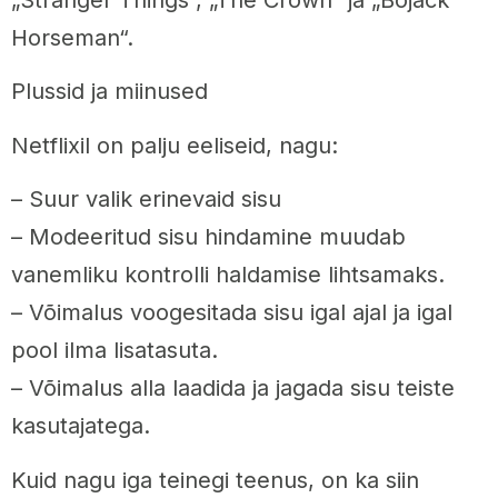
„Stranger Things“, „The Crown“ ja „Bojack
Horseman“.
Plussid ja miinused
Netflixil on palju eeliseid, nagu:
– Suur valik erinevaid sisu
– Modeeritud sisu hindamine muudab
vanemliku kontrolli haldamise lihtsamaks.
– Võimalus voogesitada sisu igal ajal ja igal
pool ilma lisatasuta.
– Võimalus alla laadida ja jagada sisu teiste
kasutajatega.
Kuid nagu iga teinegi teenus, on ka siin