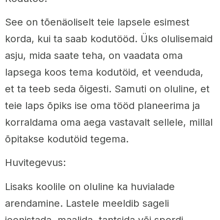
See on tõenäoliselt teie lapsele esimest
korda, kui ta saab kodutööd. Üks olulisemaid
asju, mida saate teha, on vaadata oma
lapsega koos tema kodutöid, et veenduda,
et ta teeb seda õigesti. Samuti on oluline, et
teie laps õpiks ise oma tööd planeerima ja
korraldama oma aega vastavalt sellele, millal
õpitakse kodutöid tegema.
Huvitegevus:
Lisaks koolile on oluline ka huvialade
arendamine. Lastele meeldib sageli
joonistada, maalida, tantsida või spordi