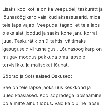
Lisaks koolikotile on ka veepudel, taskurätt ja
lõunasöögikarp vajalikud aksessuaarid, mida
teie laps vajab. Veepudel tagab, et teie laps
oleks alati joodud ja saaks kohe janu korral
juua. Taskurätik on ülitähtis, vältimaks
igasuguseid viirushaigusi. Lõunasöögikarp on
mugav moodus pakkuda oma lapsele
tervislikku ja maitsekat lõunat.
Sõbrad ja Sotsiaalsed Oskused:
See on teie lapse jaoks uus keskkond ja
uued kaaslased. Koolisõpradega läbisaamine
pole mitte ainult lõbus, vaid ka oluline lapse