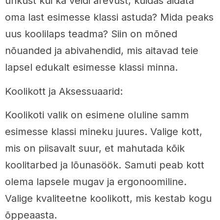
uhkust kui ka veidi ärevust, kuidas aidata
oma last esimesse klassi astuda? Mida peaks
uus koolilaps teadma? Siin on mõned
nõuanded ja abivahendid, mis aitavad teie
lapsel edukalt esimesse klassi minna.
Koolikott ja Aksessuaarid:
Koolikoti valik on esimene oluline samm
esimesse klassi mineku juures. Valige kott,
mis on piisavalt suur, et mahutada kõik
koolitarbed ja lõunasöök. Samuti peab kott
olema lapsele mugav ja ergonoomiline.
Valige kvaliteetne koolikott, mis kestab kogu
õppeaasta.