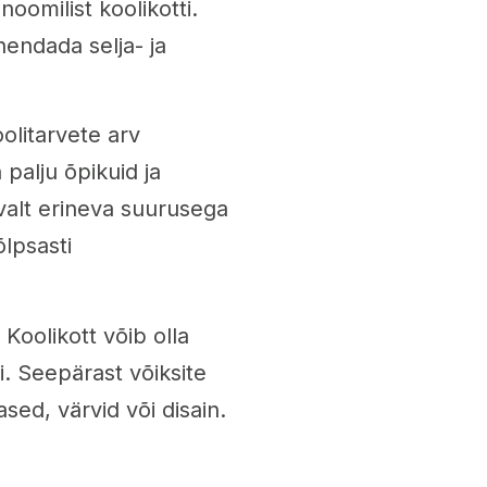
oomilist koolikotti.
hendada selja- ja
olitarvete arv
 palju õpikuid ja
savalt erineva suurusega
õlpsasti
Koolikott võib olla
i. Seepärast võiksite
sed, värvid või disain.