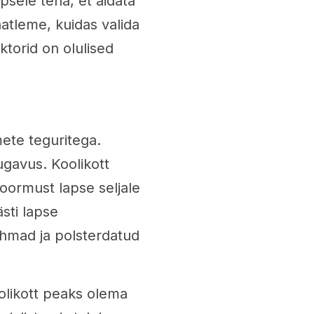
psele teha, et aidata
vaatleme, kuidas valida
ktorid on olulised
mete teguritega.
gavus. Koolikott
koormust lapse seljale
ästi lapse
ihmad ja polsterdatud
oolikott peaks olema