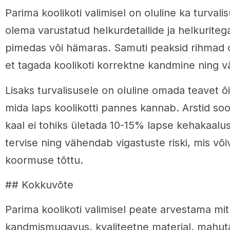
Parima koolikoti valimisel on oluline ka turvali
olema varustatud helkurdetailide ja helkuriteg
pimedas või hämaras. Samuti peaksid rihmad 
et tagada koolikoti korrektne kandmine ning vä
Lisaks turvalisusele on oluline omada teavet õ
mida laps koolikotti pannes kannab. Arstid soov
kaal ei tohiks ületada 10-15% lapse kehakaalu
tervise ning vähendab vigastuste riski, mis võiv
koormuse tõttu.
## Kokkuvõte
Parima koolikoti valimisel peate arvestama mi
kandmismugavus, kvaliteetne materjal, mahutav