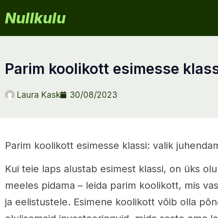
Nullkulu
parim koolikott esimesse klass
Laura Kask
30/08/2023
Parim koolikott esimesse klassi: valik juhenda
Kui teie laps alustab esimest klassi, on üks olu
meeles pidama – leida parim koolikott, mis va
ja eelistustele. Esimene koolikott võib olla põ