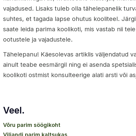
vajadused. Lisaks tuleb olla tähelepanelik tur
suhtes, et tagada lapse ohutus kooliteel. Järgi
saate leida parima koolikoti, mis vastab nii teie
ootustele ja vajadustele.
Tähelepanu! Käesolevas artiklis väljendatud v
ainult teabe eesmärgil ning ei asenda spetsial
koolikoti ostmist konsulteerige alati arsti või a
Veel.
võru parim söögikoht
viljandi parim kaltsukas