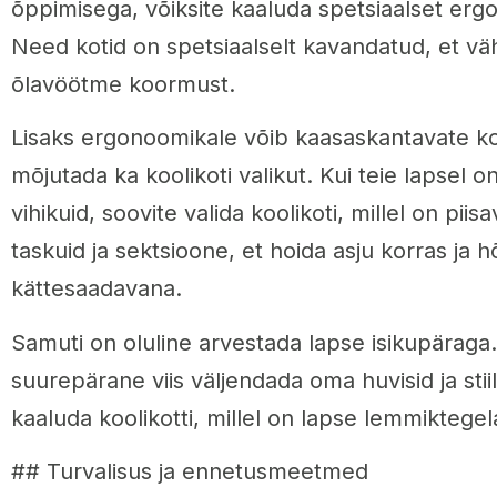
õppimisega, võiksite kaaluda spetsiaalset ergon
Need kotid on spetsiaalselt kavandatud, et vä
õlavöötme koormust.
Lisaks ergonoomikale võib kaasaskantavate ko
mõjutada ka koolikoti valikut. Kui teie lapsel on
vihikuid, soovite valida koolikoti, millel on pii
taskuid ja sektsioone, et hoida asju korras ja h
kättesaadavana.
Samuti on oluline arvestada lapse isikupäraga. 
suurepärane viis väljendada oma huvisid ja stiil
kaaluda koolikotti, millel on lapse lemmiktegela
## Turvalisus ja ennetusmeetmed