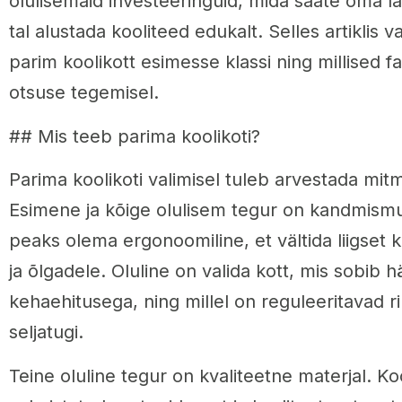
olulisemaid investeeringuid, mida saate oma la
tal alustada kooliteed edukalt. Selles artiklis 
parim koolikott esimesse klassi ning millised fa
otsuse tegemisel.
## Mis teeb parima koolikoti?
Parima koolikoti valimisel tuleb arvestada mit
Esimene ja kõige olulisem tegur on kandmismu
peaks olema ergonoomiline, et vältida liigset 
ja õlgadele. Oluline on valida kott, mis sobib h
kehaehitusega, ning millel on reguleeritavad r
seljatugi.
Teine oluline tegur on kvaliteetne materjal. K