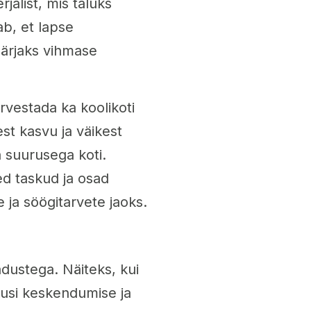
jalist, mis taluks
ab, et lapse
märjaks vihmase
rvestada ka koolikoti
st kasvu ja väikest
 suurusega koti.
ed taskud ja osad
 ja söögitarvete jaoks.
adustega. Näiteks, kui
skusi keskendumise ja