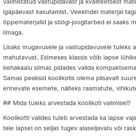
valmistatud vastupidavast ja kvaliteetsest mater
igapäevast kasutamist. Veekindel materjal tag
õppematerjalid ja söögi-joogitarbed ei saaks 
ilmaga.
Lisaks mugavusele ja vastupidavusele tuleks a
mahutavust. Esimeses klassis võib lapse lühike
kehakaalu silmas pidades valida kompaktsema
Samas peaksid koolikotis olema piisavalt suur
erinevate esemete, näiteks raamatute, vihikute
## Mida tuleks arvestada koolikoti valimisel?
Koolikotti valides tuleb arvestada ka lapse vaj
teie lapsel on seljas tugev alaseljavalu või ra