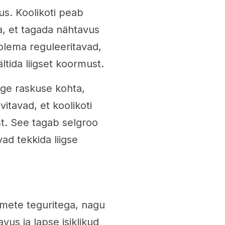
sus. Koolikoti peab
a, et tagada nähtavus
olema reguleeritavad,
ltida liigset koormust.
ige raskuse kohta,
itavad, et koolikoti
st. See tagab selgroo
ad tekkida liigse
tmete teguritega, nagu
us ja lapse isiklikud