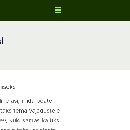
i
miseks
line asi, mida peate
staks tema vajadustele
nev, kuid samas ka üks