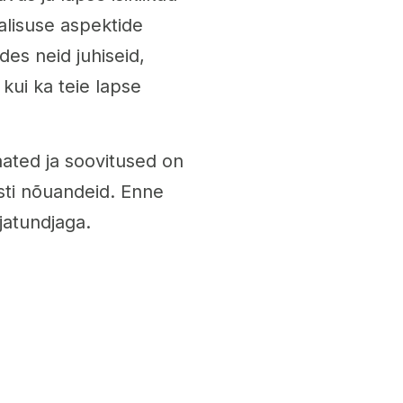
valisuse aspektide
des neid juhiseid,
 kui ka teie lapse
aated ja soovitused on
isti nõuandeid. Enne
sjatundjaga.