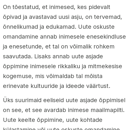
On tõestatud, et inimesed, kes pidevalt
õpivad ja avastavad uusi asju, on tervemad,
õnnelikumad ja edukamad. Uute oskuste
omandamine annab inimesele enesekindluse
ja enesetunde, et tal on võimalik rohkem
saavutada. Lisaks annab uute asjade
õppimine inimesele rikkaliku ja mitmekesise
kogemuse, mis võimaldab tal mõista
erinevate kultuuride ja ideede väärtust.
Üks suurimaid eeliseid uute asjade õppimisel
on see, et see avardab inimese maailmapilti.
Uute keelte õppimine, uute kohtade
külastamine või uute oskuste omandamine