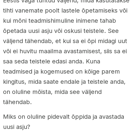
Eestis väga tuntud väljend, mida kasutatakse
tihti vanemate poolt lastele õpetamiseks või
kui mõni teadmishimuline inimene tahab
õpetada uusi asju või oskusi teistele. See
väljend tähendab, et kui sa ei õpi midagi uut
või ei huvitu maailma avastamisest, siis sa ei
saa seda teistele edasi anda. Kuna
teadmised ja kogemused on kõige parem
kingitus, mida saate endale ja teistele anda,
on oluline mõista, mida see väljend
tähendab.
Miks on oluline pidevalt õppida ja avastada
uusi asju?