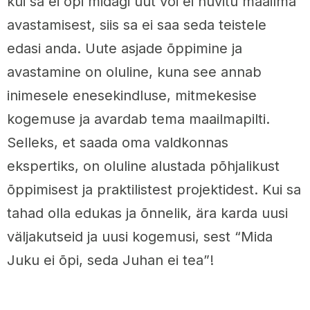
kui sa ei õpi midagi uut või ei huvitu maailma
avastamisest, siis sa ei saa seda teistele
edasi anda. Uute asjade õppimine ja
avastamine on oluline, kuna see annab
inimesele enesekindluse, mitmekesise
kogemuse ja avardab tema maailmapilti.
Selleks, et saada oma valdkonnas
ekspertiks, on oluline alustada põhjalikust
õppimisest ja praktilistest projektidest. Kui sa
tahad olla edukas ja õnnelik, ära karda uusi
väljakutseid ja uusi kogemusi, sest “Mida
Juku ei õpi, seda Juhan ei tea”!