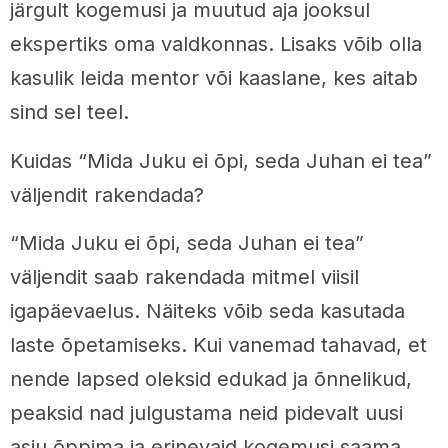
järgult kogemusi ja muutud aja jooksul
ekspertiks oma valdkonnas. Lisaks võib olla
kasulik leida mentor või kaaslane, kes aitab
sind sel teel.
Kuidas “Mida Juku ei õpi, seda Juhan ei tea”
väljendit rakendada?
“Mida Juku ei õpi, seda Juhan ei tea”
väljendit saab rakendada mitmel viisil
igapäevaelus. Näiteks võib seda kasutada
laste õpetamiseks. Kui vanemad tahavad, et
nende lapsed oleksid edukad ja õnnelikud,
peaksid nad julgustama neid pidevalt uusi
asju õppima ja erinevaid kogemusi saama.