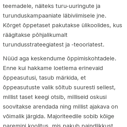
teemadele, näiteks turu-uuringute ja
turunduskampaaniate läbiviimisele jne.
Kõrget õppetaset pakutakse ülikoolides, kus
räägitakse põhjalikumalt
turundusstrateegiatest ja -teooriatest.
Nüüd aga keskendume õppimiskohtadele.
Enne kui hakkame loetlema erinevaid
õppeasutusi, tasub märkida, et
õppeasutuste valik sõltub suuresti sellest,
millist taset keegi otsib, milliseid oskusi
soovitakse arendada ning millist ajakava on
võimalik järgida. Majoriteedile sobib kõige
paremini koolitus, mis pakub paindlikkust