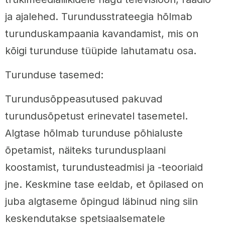
ja ajalehed. Turundusstrateegia hõlmab
turunduskampaania kavandamist, mis on
kõigi turunduse tüüpide lahutamatu osa.
Turunduse tasemed:
Turundusõppeasutused pakuvad
turundusõpetust erinevatel tasemetel.
Algtase hõlmab turunduse põhialuste
õpetamist, näiteks turundusplaani
koostamist, turundusteadmisi ja -teooriaid
jne. Keskmine tase eeldab, et õpilased on
juba algtaseme õpingud läbinud ning siin
keskendutakse spetsiaalsematele