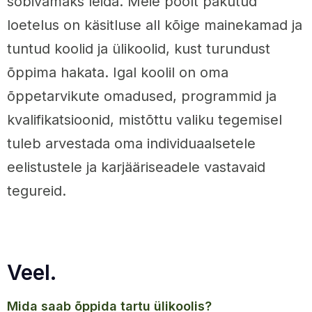
sobivamaks leida. Meie poolt pakutud
loetelus on käsitluse all kõige mainekamad ja
tuntud koolid ja ülikoolid, kust turundust
õppima hakata. Igal koolil on oma
õppetarvikute omadused, programmid ja
kvalifikatsioonid, mistõttu valiku tegemisel
tuleb arvestada oma individuaalsetele
eelistustele ja karjääriseadele vastavaid
tegureid.
Veel.
mida saab õppida tartu ülikoolis?