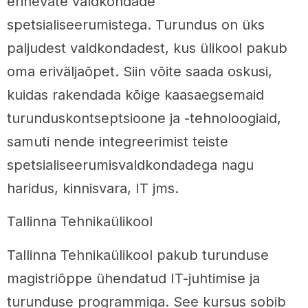
erinevate valdkondade
spetsialiseerumistega. Turundus on üks
paljudest valdkondadest, kus ülikool pakub
oma eriväljaõpet. Siin võite saada oskusi,
kuidas rakendada kõige kaasaegsemaid
turunduskontseptsioone ja -tehnoloogiaid,
samuti nende integreerimist teiste
spetsialiseerumisvaldkondadega nagu
haridus, kinnisvara, IT jms.
Tallinna Tehnikaülikool
Tallinna Tehnikaülikool pakub turunduse
magistriõppe ühendatud IT-juhtimise ja
turunduse programmiga. See kursus sobib