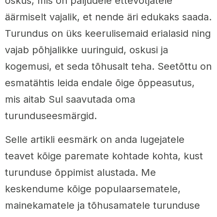
oskus, mis on paljudele ettevõtjatele
äärmiselt vajalik, et nende äri edukaks saada.
Turundus on üks keerulisemaid erialasid ning
vajab põhjalikke uuringuid, oskusi ja
kogemusi, et seda tõhusalt teha. Seetõttu on
esmatähtis leida endale õige õppeasutus,
mis aitab Sul saavutada oma
turunduseesmärgid.
Selle artikli eesmärk on anda lugejatele
teavet kõige paremate kohtade kohta, kust
turunduse õppimist alustada. Me
keskendume kõige populaarsematele,
mainekamatele ja tõhusamatele turunduse