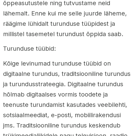
õppeasutustele ning tutvustame neid
lähemalt. Enne kui me selle juurde läheme,
räägime lühidalt turunduse tüüpidest ja
millistel tasemetel turundust õppida saab.
Turunduse tüübid:
Kõige levinumad turunduse tüübid on
digitaalne turundus, traditsiooniline turundus
ja turundusstrateegia. Digitaalne turundus
hõlmab digitaalses vormis toodete ja
teenuste turundamist kasutades veebilehti,
sotsiaalmeediat, e-posti, mobiilirakendusi
jms. Traditsiooniline turundus keskendub
trükimeedialiikidele nagu televisioon, raadio