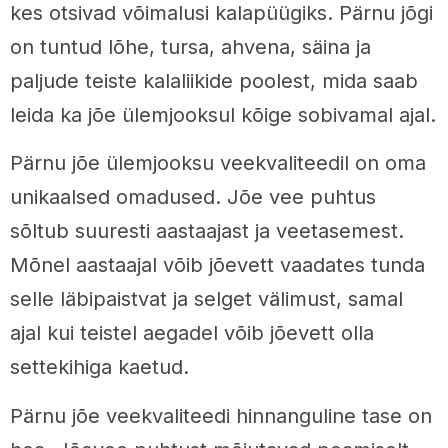
kes otsivad võimalusi kalapüügiks. Pärnu jõgi
on tuntud lõhe, tursa, ahvena, säina ja
paljude teiste kalaliikide poolest, mida saab
leida ka jõe ülemjooksul kõige sobivamal ajal.
Pärnu jõe ülemjooksu veekvaliteedil on oma
unikaalsed omadused. Jõe vee puhtus
sõltub suuresti aastaajast ja veetasemest.
Mõnel aastaajal võib jõevett vaadates tunda
selle läbipaistvat ja selget välimust, samal
ajal kui teistel aegadel võib jõevett olla
settekihiga kaetud.
Pärnu jõe veekvaliteedi hinnanguline tase on