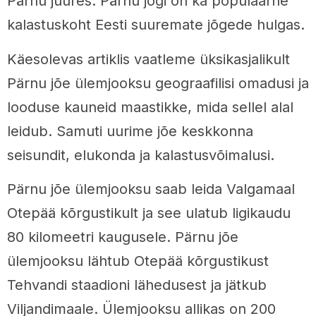
Pärnu juures. Pärnu jõgi on ka populaarne
kalastuskoht Eesti suuremate jõgede hulgas.
Käesolevas artiklis vaatleme üksikasjalikult
Pärnu jõe ülemjooksu geograafilisi omadusi ja
looduse kauneid maastikke, mida sellel alal
leidub. Samuti uurime jõe keskkonna
seisundit, elukonda ja kalastusvõimalusi.
Pärnu jõe ülemjooksu saab leida Valgamaal
Otepää kõrgustikult ja see ulatub ligikaudu
80 kilomeetri kaugusele. Pärnu jõe
ülemjooksu lähtub Otepää kõrgustikust
Tehvandi staadioni lähedusest ja jätkub
Viljandimaale. Ülemjooksu allikas on 200