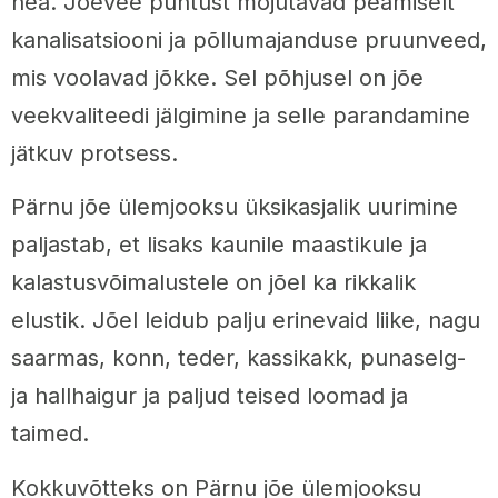
hea. Jõevee puhtust mõjutavad peamiselt
kanalisatsiooni ja põllumajanduse pruunveed,
mis voolavad jõkke. Sel põhjusel on jõe
veekvaliteedi jälgimine ja selle parandamine
jätkuv protsess.
Pärnu jõe ülemjooksu üksikasjalik uurimine
paljastab, et lisaks kaunile maastikule ja
kalastusvõimalustele on jõel ka rikkalik
elustik. Jõel leidub palju erinevaid liike, nagu
saarmas, konn, teder, kassikakk, punaselg-
ja hallhaigur ja paljud teised loomad ja
taimed.
Kokkuvõtteks on Pärnu jõe ülemjooksu