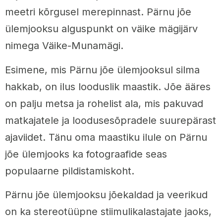
meetri kõrgusel merepinnast. Pärnu jõe
ülemjooksu alguspunkt on väike mägijärv
nimega Väike-Munamägi.
Esimene, mis Pärnu jõe ülemjooksul silma
hakkab, on ilus looduslik maastik. Jõe ääres
on palju metsa ja rohelist ala, mis pakuvad
matkajatele ja loodusesõpradele suurepärast
ajaviidet. Tänu oma maastiku ilule on Pärnu
jõe ülemjooks ka fotograafide seas
populaarne pildistamiskoht.
Pärnu jõe ülemjooksu jõekaldad ja veerikud
on ka stereotüüpne stiimulikalastajate jaoks,