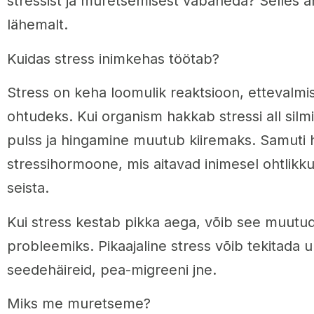
stressist ja muretsemisest vabaneda? Selles art
lähemalt.
Kuidas stress inimkehas töötab?
Stress on keha loomulik reaktsioon, ettevalmi
ohtudeks. Kui organism hakkab stressi all silm
pulss ja hingamine muutub kiiremaks. Samuti
stressihormoone, mis aitavad inimesel ohtlikk
seista.
Kui stress kestab pikka aega, võib see muutud
probleemiks. Pikaajaline stress võib tekitada
seedehäireid, pea-migreeni jne.
Miks me muretseme?