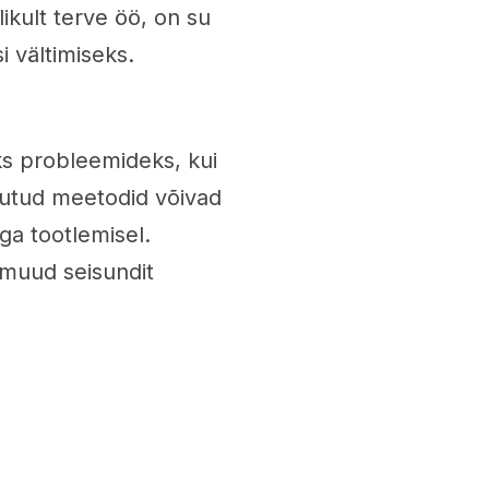
kult terve öö, on su
 vältimiseks.
ks probleemideks, kui
akutud meetodid võivad
ga tootlemisel.
-muud seisundit