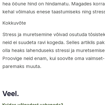
hea ööune hind on hindamatu. Magades korrali
kehal võimalus enese taastumiseks ning stressi
Kokkuvõte
Stress ja muretsemine võivad osutuda tõsiste
neid ei suudeta ravi kogeda. Selles artiklis p
olla heaks lahenduseks stressi ja muretsemise
Proovige neid enam, kui soovite oma vaimset
paremaks muuta.
Veel.
kuidas võlgadest vabaneda?