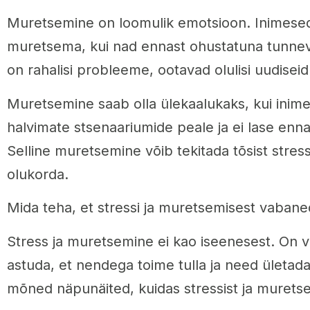
Muretsemine on loomulik emotsioon. Inimese
muretsema, kui nad ennast ohustatuna tunneva
on rahalisi probleeme, ootavad olulisi uudiseid
Muretsemine saab olla ülekaalukaks, kui inime
halvimate stsenaariumide peale ja ei lase enn
Selline muretsemine võib tekitada tõsist stres
olukorda.
Mida teha, et stressi ja muretsemisest vaban
Stress ja muretsemine ei kao iseenesest. On 
astuda, et nendega toime tulla ja need ületad
mõned näpunäited, kuidas stressist ja murets