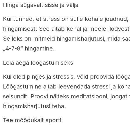
Hinga sügavalt sisse ja välja
Kui tunned, et stress on sulle kohale jõudnud,
hingamisest. See aitab kehal ja meelel lõdves
Selleks on mitmeid hingamisharjutusi, mida sa
„4-7-8“ hingamine.
Leia aega lõõgastumiseks
Kui oled pinges ja stressis, võid proovida lõõg
Lõõgastumine aitab leevendada stressi ja ko
seisundit. Proovi näiteks meditatsiooni, joogat v
hingamisharjutusi teha.
Tee mõõdukalt sporti