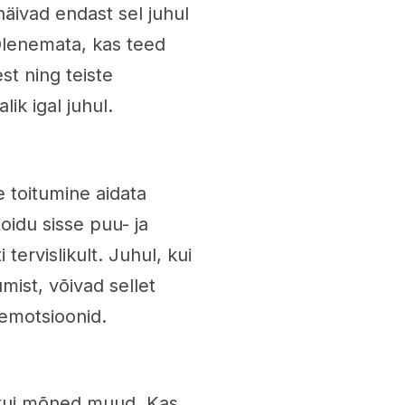
näivad endast sel juhul
Olenemata, kas teed
st ning teiste
lik igal juhul.
e toitumine aidata
oidu sisse puu- ja
 tervislikult. Juhul, kui
mist, võivad sellet
emotsioonid.
kui mõned muud. Kas