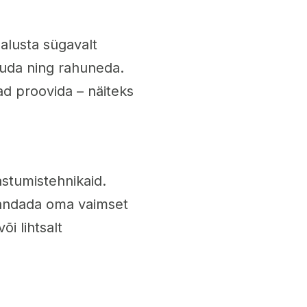
 alusta sügavalt
tuda ning rahuneda.
ad proovida – näiteks
astumistehnikaid.
handada oma vaimset
õi lihtsalt