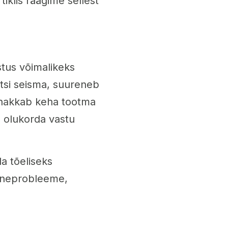
iklis räägime sellest
stus võimalikeks
itsi seisma, suureneb
 hakkab keha tootma
u olukorda vastu
a tõeliseks
 uneprobleeme,