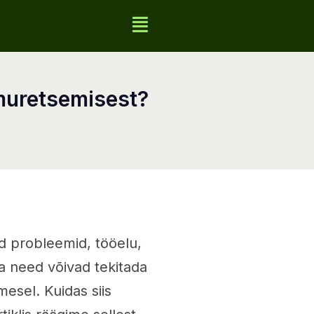
 muretsemisest?
ud probleemid, tööelu,
ja need võivad tekitada
mesel. Kuidas siis