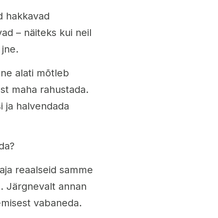
d hakkavad
d – näiteks kui neil
 jne.
ne alati mõtleb
ast maha rahustada.
si ja halvendada
eda?
vaja reaalseid samme
a. Järgnevalt annan
emisest vabaneda.