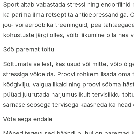
Sport aitab vabastada stressi ning endorfiinid 
ka parima ilma retseptita antidepressandiga. 
jõu- või aeroobika treeninguid, pea tähtaegade
kohustuste järgi olles, võib liikumine olla hea va
Söö paremat toitu
Sõltumata sellest, kas usud või mitte, võib õig
stressiga võidelda. Proovi rohkem lisada oma t
köögivilju, valguallikaid ning proovi sööma hästi
püüad juurutada harjumuslikult tervislikku toitu
sarnase seosega tervisega kaasneda ka head 
Võta aega endale
Mõned tegevused bäändi puhul on paremad 