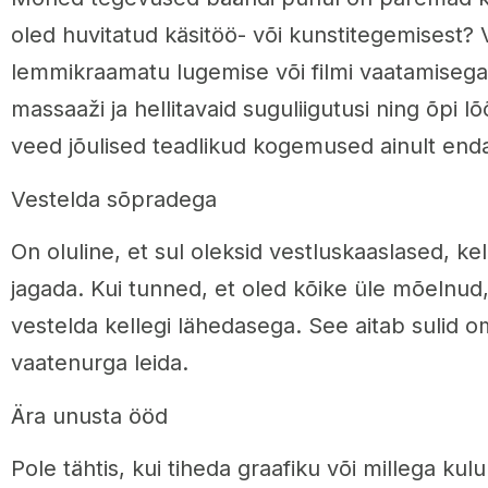
oled huvitatud käsitöö- või kunstitegemisest?
lemmikraamatu lugemise või filmi vaatamisega?
massaaži ja hellitavaid suguliigutusi ning õpi l
veed jõulised teadlikud kogemused ainult end
Vestelda sõpradega
On oluline, et sul oleksid vestluskaaslased, 
jagada. Kui tunned, et oled kõike üle mõelnud
vestelda kellegi lähedasega. See aitab sulid
vaatenurga leida.
Ära unusta ööd
Pole tähtis, kui tiheda graafiku või millega kulu