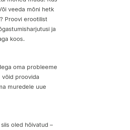
 Või veeda mõni hetk
 Proovi erootilist
õõgastumisharjutusi ja
aga koos.
kellega oma probleeme
, võid proovida
 oma muredele uue
 siis oled hõivatud –