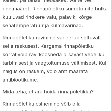
vähest piimanäärmeosakest või tervet
rinnanääret. Rinnapõletiku sümptomite hulka
kuuluvad rindkere valu, palavik, kõrge
kehatemperatuur ja külmavärinad.
Rinnapõletiku ravimine varieerub sõltuvalt
selle raskusest. Kergema rinnapõletiku
korral võib ravi koosneda piisavast vedeliku
tarbimisest ja vaegtoitumuse vältimisest. Kui
haigus on raskem, võib arst määrata
antibiootikume.
Mida teha, et ära hoida rinnapõletikku?
Rinnapõletiku esinemine võib olla