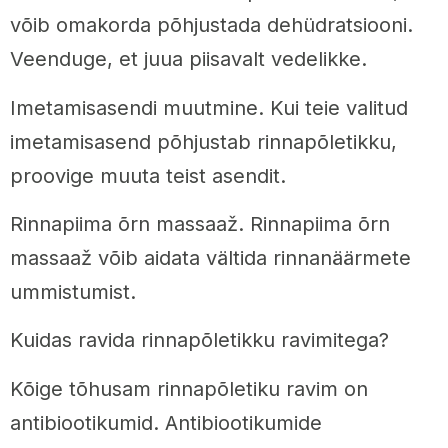
võib omakorda põhjustada dehüdratsiooni.
Veenduge, et juua piisavalt vedelikke.
Imetamisasendi muutmine. Kui teie valitud
imetamisasend põhjustab rinnapõletikku,
proovige muuta teist asendit.
Rinnapiima õrn massaaž. Rinnapiima õrn
massaaž võib aidata vältida rinnanäärmete
ummistumist.
Kuidas ravida rinnapõletikku ravimitega?
Kõige tõhusam rinnapõletiku ravim on
antibiootikumid. Antibiootikumide