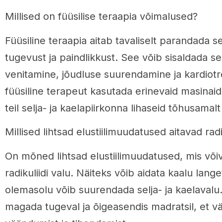
Millised on füüsilise teraapia võimalused?
Füüsiline teraapia aitab tavaliselt parandada sel
tugevust ja paindlikkust. See võib sisaldada sel
venitamine, jõudluse suurendamine ja kardiotr
füüsiline terapeut kasutada erinevaid masinaid
teil selja- ja kaelapiirkonna lihaseid tõhusamalt
Millised lihtsad elustiilimuudatused aitavad radi
On mõned lihtsad elustiilimuudatused, mis võ
radikuliidi valu. Näiteks võib aidata kaalu lang
olemasolu võib suurendada selja- ja kaelavalu.
magada tugeval ja õigeasendis madratsil, et vä