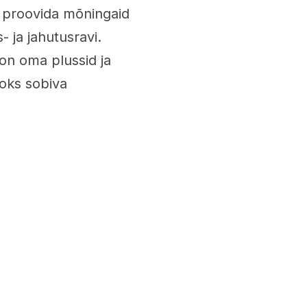
b proovida mõningaid
 ja jahutusravi.
 on oma plussid ja
aoks sobiva