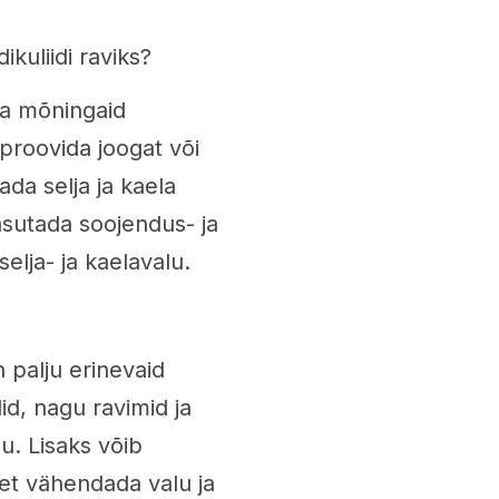
kuliidi raviks?
 ka mõningaid
proovida joogat või
ada selja ja kaela
kasutada soojendus- ja
elja- ja kaelavalu.
n palju erinevaid
id, nagu ravimid ja
u. Lisaks võib
 et vähendada valu ja