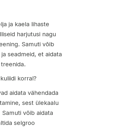
ja ja kaela lihaste
liseid harjutusi nagu
eening. Samuti võib
 ja seadmeid, et aidata
 treenida.
kuliidi korral?
ivad aidata vähendada
etamine, sest ülekaalu
 Samuti võib aidata
ltida selgroo