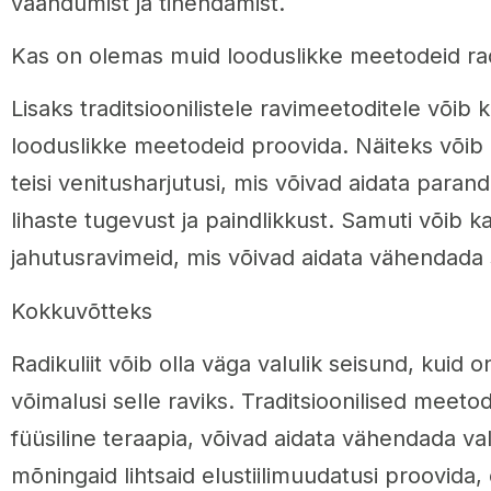
väändumist ja tihendamist.
Kas on olemas muid looduslikke meetodeid radi
Lisaks traditsioonilistele ravimeetoditele võib
looduslikke meetodeid proovida. Näiteks võib 
teisi venitusharjutusi, mis võivad aidata parand
lihaste tugevust ja paindlikkust. Samuti võib 
jahutusravimeid, mis võivad aidata vähendada s
Kokkuvõtteks
Radikuliit võib olla väga valulik seisund, kuid o
võimalusi selle raviks. Traditsioonilised meetod
füüsiline teraapia, võivad aidata vähendada val
mõningaid lihtsaid elustiilimuudatusi proovida,