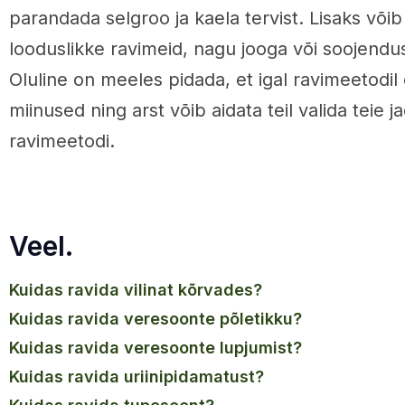
parandada selgroo ja kaela tervist. Lisaks või
looduslikke ravimeid, nagu jooga või soojendus-
Oluline on meeles pidada, et igal ravimeetodil
miinused ning arst võib aidata teil valida teie j
ravimeetodi.
Veel.
kuidas ravida vilinat kõrvades?
kuidas ravida veresoonte põletikku?
kuidas ravida veresoonte lupjumist?
kuidas ravida uriinipidamatust?