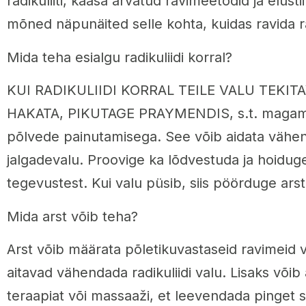
radikuliiti, kaasa arvatud ravimeetodid ja elusti
mõned näpunäited selle kohta, kuidas ravida rad
Mida teha esialgu radikuliidi korral?
KUI RADIKULIIDI KORRAL TEILE VALU TEKIT
HAKATA, PIKUTAGE PRAYMENDIS, s.t. magama
põlvede painutamisega. See võib aidata vähen
jalgadevalu. Proovige ka lõdvestuda ja hoiduge
tegevustest. Kui valu püsib, siis pöörduge arst
Mida arst võib teha?
Arst võib määrata põletikuvastaseid ravimeid võ
aitavad vähendada radikuliidi valu. Lisaks võib 
teraapiat või massaaži, et leevendada pinget s