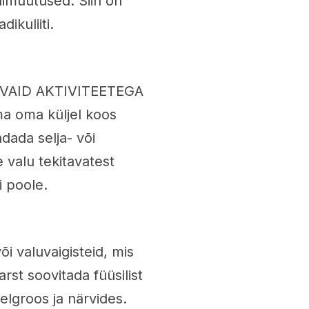
ilimuutused. Siin on
ikuliiti.
AVAID AKTIVITEETEGA
 oma küljel koos
dada selja- või
 valu tekitavatest
i poole.
i valuvaigisteid, mis
arst soovitada füüsilist
elgroos ja närvides.