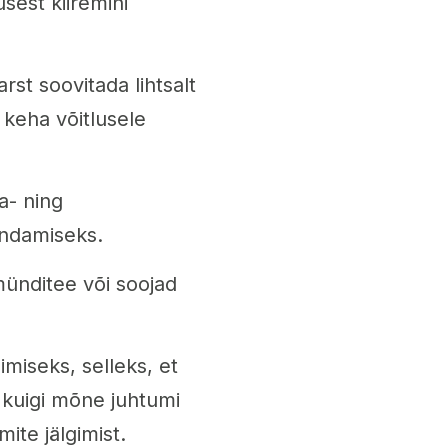
usest kiiremini
rst soovitada lihtsalt
 keha võitlusele
a- ning
endamiseks.
ünditee või soojad
imiseks, selleks, et
kuigi mõne juhtumi
ite jälgimist.