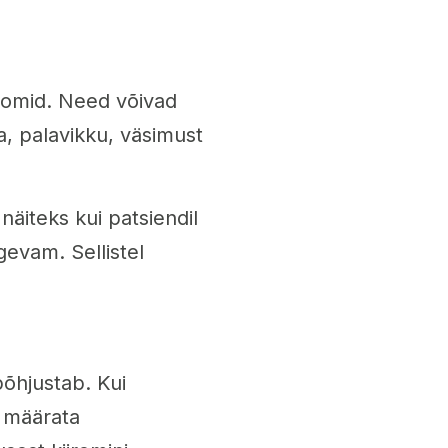
tomid. Need võivad
, palavikku, väsimust
äiteks kui patsiendil
gevam. Sellistel
põhjustab. Kui
t määrata