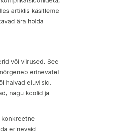
 komplikatsioonideta,
les artiklis käsitleme
tavad ära hoida
id või viirused. See
 nõrgeneb erinevatel
i halvad eluviisid.
ad, nagu koolid ja
s konkreetne
ada erinevaid