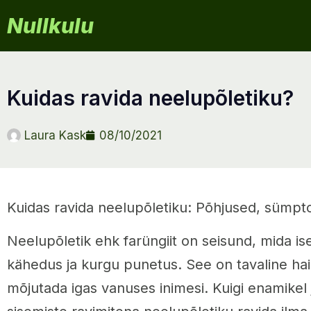
Nullkulu
kuidas ravida neelupõletiku?
Laura Kask
08/10/2021
Kuidas ravida neelupõletiku: Põhjused, sümpto
Neelupõletik ehk farüngiit on seisund, mida i
kähedus ja kurgu punetus. See on tavaline hai
mõjutada igas vanuses inimesi. Kuigi enamikel 