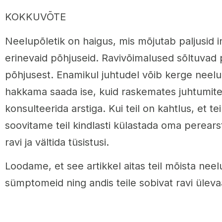
KOKKUVÕTE
Neelupõletik on haigus, mis mõjutab paljusid in
erinevaid põhjuseid. Ravivõimalused sõltuvad
põhjusest. Enamikul juhtudel võib kerge neelu
hakkama saada ise, kuid raskemates juhtumites
konsulteerida arstiga. Kui teil on kahtlus, et te
soovitame teil kindlasti külastada oma perears
ravi ja vältida tüsistusi.
Loodame, et see artikkel aitas teil mõista neel
sümptomeid ning andis teile sobivat ravi üleva