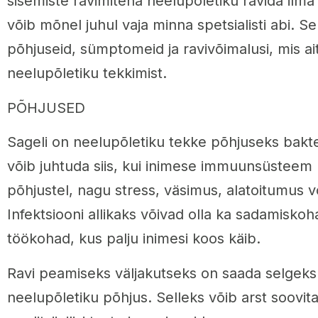
sisemiste ravimitena neelupõletiku ravida ilma
võib mõnel juhul vaja minna spetsialisti abi. Sel
põhjuseid, sümptomeid ja ravivõimalusi, mis ai
neelupõletiku tekkimist.
PÕHJUSED
Sageli on neelupõletiku tekke põhjuseks bakter
võib juhtuda siis, kui inimese immuunsüsteem
põhjustel, nagu stress, väsimus, alatoitumus võ
Infektsiooni allikaks võivad olla ka sadamiskoh
töökohad, kus palju inimesi koos käib.
Ravi peamiseks väljakutseks on saada selgek
neelupõletiku põhjus. Selleks võib arst soovit