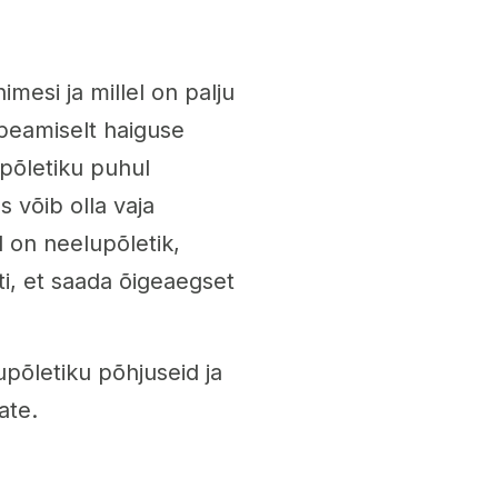
imesi ja millel on palju
 peamiselt haiguse
põletiku puhul
 võib olla vaja
il on neelupõletik,
ti, et saada õigeaegset
upõletiku põhjuseid ja
ate.