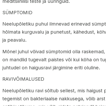
meditsiinilisi teste ja uuringuid.
SÜMPTOMID
Neelupõletiku puhul ilmnevad erinevad sümp
hõlmata kurguvalu ja punetust, kähedust, köha
ja peavalu.
Mõnel juhul võivad sümptomid olla raskemad, n
on mandlid tugevalt paistes või kui köha on tu
juhtudel on haigusravi järgimine eriti oluline.
RAVIVÕIMALUSED
Neelupõletiku ravi sõltub sellest, mis haigust 
tegemist on bakteriaalse nakkusega, võib ars