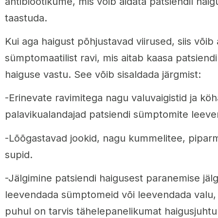
antibiootikume, mis võib aidata patsiendil haig
taastuda.
Kui aga haigust põhjustavad viirused, siis võib a
sümptomaatilist ravi, mis aitab kaasa patsiendi
haiguse vastu. See võib sisaldada järgmist:
-Erinevate ravimitega nagu valuvaigistid ja köh
palavikualandajad patsiendi sümptomite leev
-Lõõgastavad jookid, nagu kummelitee, piparm
supid.
-Jälgimine patsiendi haigusest paranemise jälg
leevendada sümptomeid või leevendada valu, 
puhul on tarvis tähelepanelikumat haigusjuhtum