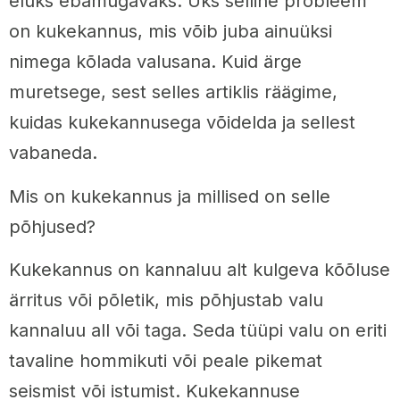
eluks ebamugavaks. Üks selline probleem
on kukekannus, mis võib juba ainuüksi
nimega kõlada valusana. Kuid ärge
muretsege, sest selles artiklis räägime,
kuidas kukekannusega võidelda ja sellest
vabaneda.
Mis on kukekannus ja millised on selle
põhjused?
Kukekannus on kannaluu alt kulgeva kõõluse
ärritus või põletik, mis põhjustab valu
kannaluu all või taga. Seda tüüpi valu on eriti
tavaline hommikuti või peale pikemat
seismist või istumist. Kukekannuse