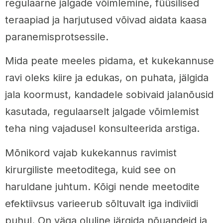
regulaarne jalgade võimlemine, füüsilised
teraapiad ja harjutused võivad aidata kaasa
paranemisprotsessile.
Mida peate meeles pidama, et kukekannuse
ravi oleks kiire ja edukas, on puhata, jälgida
jala koormust, kandadele sobivaid jalanõusid
kasutada, regulaarselt jalgade võimlemist
teha ning vajadusel konsulteerida arstiga.
Mõnikord vajab kukekannus ravimist
kirurgiliste meetoditega, kuid see on
haruldane juhtum. Kõigi nende meetodite
efektiivsus varieerub sõltuvalt iga indiviidi
puhul. On väga oluline järgida nõuandeid ja