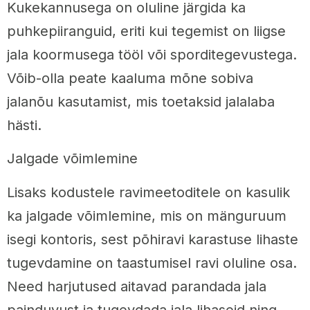
Kukekannusega on oluline järgida ka
puhkepiiranguid, eriti kui tegemist on liigse
jala koormusega tööl või sporditegevustega.
Võib-olla peate kaaluma mõne sobiva
jalanõu kasutamist, mis toetaksid jalalaba
hästi.
Jalgade võimlemine
Lisaks kodustele ravimeetoditele on kasulik
ka jalgade võimlemine, mis on mänguruum
isegi kontoris, sest põhiravi karastuse lihaste
tugevdamine on taastumisel ravi oluline osa.
Need harjutused aitavad parandada jala
painduvust ja tugevdada jala lihaseid ning