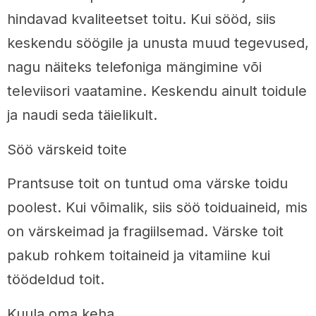
hindavad kvaliteetset toitu. Kui sööd, siis
keskendu söögile ja unusta muud tegevused,
nagu näiteks telefoniga mängimine või
televiisori vaatamine. Keskendu ainult toidule
ja naudi seda täielikult.
Söö värskeid toite
Prantsuse toit on tuntud oma värske toidu
poolest. Kui võimalik, siis söö toiduaineid, mis
on värskeimad ja fragiilsemad. Värske toit
pakub rohkem toitaineid ja vitamiine kui
töödeldud toit.
Kuula oma keha