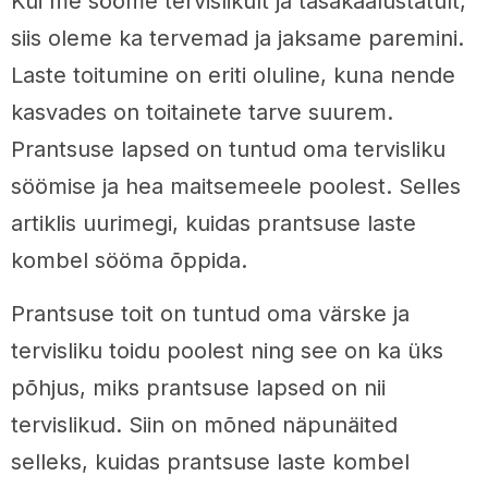
Kui me sööme tervislikult ja tasakaalustatult,
siis oleme ka tervemad ja jaksame paremini.
Laste toitumine on eriti oluline, kuna nende
kasvades on toitainete tarve suurem.
Prantsuse lapsed on tuntud oma tervisliku
söömise ja hea maitsemeele poolest. Selles
artiklis uurimegi, kuidas prantsuse laste
kombel sööma õppida.
Prantsuse toit on tuntud oma värske ja
tervisliku toidu poolest ning see on ka üks
põhjus, miks prantsuse lapsed on nii
tervislikud. Siin on mõned näpunäited
selleks, kuidas prantsuse laste kombel