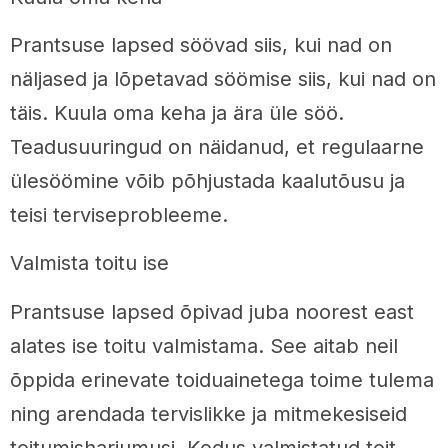
Prantsuse lapsed söövad siis, kui nad on
näljased ja lõpetavad söömise siis, kui nad on
täis. Kuula oma keha ja ära üle söö.
Teadusuuringud on näidanud, et regulaarne
ülesöömine võib põhjustada kaalutõusu ja
teisi terviseprobleeme.
Valmista toitu ise
Prantsuse lapsed õpivad juba noorest east
alates ise toitu valmistama. See aitab neil
õppida erinevate toiduainetega toime tulema
ning arendada tervislikke ja mitmekesiseid
toitumisharjumusi. Kodus valmistatud toit