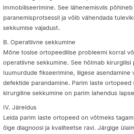
immobiliseerimine. See lähenemisviis põhineb
paranemisprotsessil ja võib vähendada tuleviku
sekkumise vajadust.
B. Operatiivne sekkumine
Mõne tosise ortopeedilise probleemi korral võib
operatiivne sekkumine. See hõlmab kirurgilisi
luumurdude fikseerimine, liigese asendamine 
defektide parandamine. Parim laste ortopeed 
kirurgiline sekkumine on parim lahendus lapse
IV. Järeldus
Leida parim laste ortopeed on võtmeks tagama
õige diagnoosi ja kvaliteetse ravi. Järgige ülalm