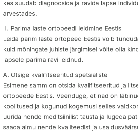
kes suudab diagnoosida ja ravida lapse individ
arvestades.
II. Parima laste ortopeedi leidmine Eestis
Leida parim laste ortopeed Eestis võib tundud
kuid mõningate juhiste järgimisel võite olla kin
lapsele parima ravi leidnud.
A. Otsige kvalifitseeritud spetsialiste
Esimene samm on otsida kvalifitseeritud ja lits
ortopeede Eestis. Veenduge, et nad on läbinu
koolitused ja kogunud kogemusi selles valdkon
uurida nende meditsiinilist tausta ja lugeda pat
saada aimu nende kvaliteedist ja usaldusväärs