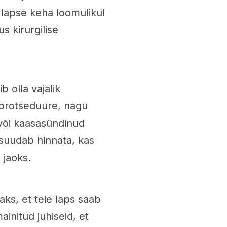
 lapse keha loomulikul
s kirurgilise
 olla vajalik
 protseduure, nagu
või kaasasündinud
suudab hinnata, kas
 jaoks.
ks, et teie laps saab
ainitud juhiseid, et