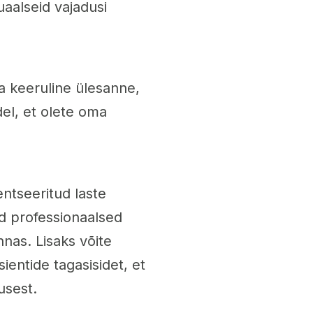
uaalseid vajadusi
a keeruline ülesanne,
del, et olete oma
entseeritud laste
d professionaalsed
nas. Lisaks võite
sientide tagasisidet, et
usest.