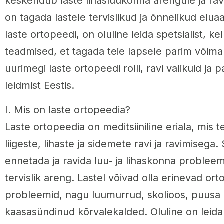
keskendub laste lihasluukonna arengule ja rav
on tagada lastele tervislikud ja õnnelikud elua
laste ortopeedi, on oluline leida spetsialist, k
teadmised, et tagada teie lapsele parim võimalik
uurimegi laste ortopeedi rolli, ravi valikuid ja
leidmist Eestis.
I. Mis on laste ortopeedia?
Laste ortopeedia on meditsiiniline eriala, mis 
liigeste, lihaste ja sidemete ravi ja ravimisega
ennetada ja ravida luu- ja lihaskonna problee
tervislik areng. Lastel võivad olla erinevad ort
probleemid, nagu luumurrud, skolioos, puusa 
kaasasündinud kõrvalekalded. Oluline on leida