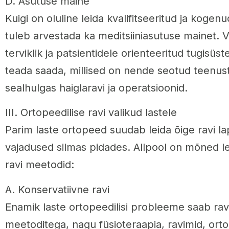
D. Asutuse maine
Kuigi on oluline leida kvalifitseeritud ja kogen
tuleb arvestada ka meditsiiniasutuse mainet. 
terviklik ja patsientidele orienteeritud tugisü
teada saada, millised on nende seotud teenust
sealhulgas haiglaravi ja operatsioonid.
III. Ortopeedilise ravi valikud lastele
Parim laste ortopeed suudab leida õige ravi la
vajadused silmas pidades. Allpool on mõned l
ravi meetodid:
A. Konservatiivne ravi
Enamik laste ortopeedilisi probleeme saab rav
meetoditega, nagu füsioteraapia, ravimid, orto