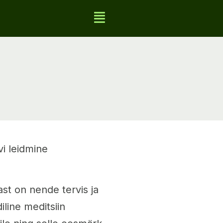
vi leidmine
st on nende tervis ja
iline meditsiin