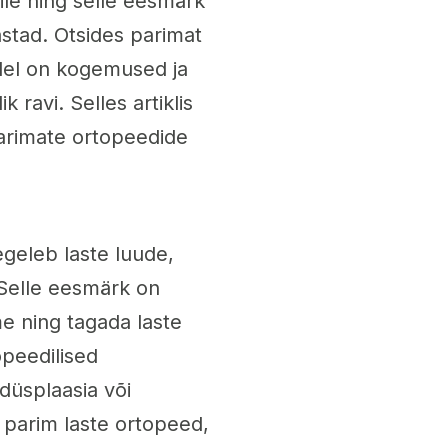
ile ning selle eesmärk
astad. Otsides parimat
ellel on kogemused ja
 ravi. Selles artiklis
 parimate ortopeedide
tegeleb laste luude,
. Selle eesmärk on
me ning tagada laste
opeedilised
düsplaasia või
 parim laste ortopeed,