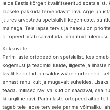
leida Eestis kõrgelt kvalifitseeritud spetsialist
lapsele pakkuda tervendavat ravi. Ärge unusta
juures arvestada spetsialisti kogemuste, suhtl
mainega. Teie lapse tervis ja heaolu on priorit
ortopeed aitab saavutada laitmatuid tulemusi.
Kokkuvõte:
Parim laste ortopeed on spetsialist, kes omab
kogemust ja teadmisi luude, liigeste ja lihaste r
kvalifitseeritud ja usaldusväärne ortopeed, ke
ennast rahulikult ja mugavalt suheldes. Lisaks 
teada, millised ravi valikud on saadaval, sealh
kirurgiline ravi. Parim laste ortopeed aitab teil
tagab teie lapse tervisele parima võimaliku la