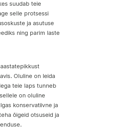
, kes suudab teie
ge selle protsessi
usoskuste ja asutuse
eediks ning parim laste
 aastatepikkust
avis. Oluline on leida
llega teie laps tunneb
sellele on oluline
ulgas konservatiivne ja
 teha õigeid otsuseid ja
henduse.