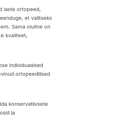
ud laste ortopeed,
Veenduge, et valitseks
steem. Sama oluline on
e kvaliteet,
pse individuaalsed
evinud ortopeedilised
ida konservatiivsete
osid ja