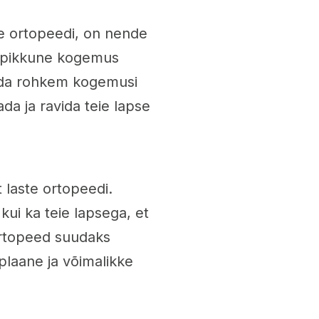
ste ortopeedi, on nende
atepikkune kogemus
Mida rohkem kogemusi
da ja ravida teie lapse
t laste ortopeedi.
kui ka teie lapsega, et
 ortopeed suudaks
iplaane ja võimalikke