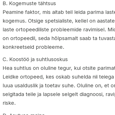
B. Kogemuste tähtsus
Peamine faktor, mis aitab teil leida parima la
kogemus. Otsige spetsialiste, kellel on aast
laste ortopeediliste probleemide ravimisel. 
on ortopeedil, seda hõlpsamalt saab ta tuvasta
konkreetseid probleeme.
C. Koostöö ja suhtlusoskus
Hea suhtlus on oluline tegur, kui otsite parima
Leidke ortopeed, kes oskab suhelda nii teiega 
luua usalduslik ja toetav suhe. Oluline on, et
selgitada teile ja lapsele selgelt diagnoosi, rav
riske.