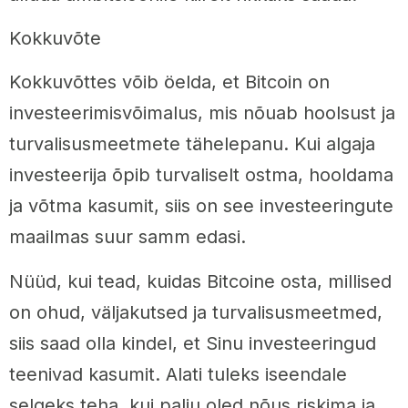
Kokkuvõte
Kokkuvõttes võib öelda, et Bitcoin on
investeerimisvõimalus, mis nõuab hoolsust ja
turvalisusmeetmete tähelepanu. Kui algaja
investeerija õpib turvaliselt ostma, hooldama
ja võtma kasumit, siis on see investeeringute
maailmas suur samm edasi.
Nüüd, kui tead, kuidas Bitcoine osta, millised
on ohud, väljakutsed ja turvalisusmeetmed,
siis saad olla kindel, et Sinu investeeringud
teenivad kasumit. Alati tuleks iseendale
selgeks teha, kui palju oled nõus riskima ja