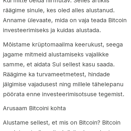
Kui mitte öelda hirmutav. Selles artiklis
räägime sinule, kes oled alles alustanud.
Anname ülevaate, mida on vaja teada Bitcoin
investeerimiseks ja kuidas alustada.
Mõistame krüptomaailma keerukust, seega
jagame mitmeid alustamiseks vajalikke
samme, et aidata Sul sellest kasu saada.
Räägime ka turvameetmetest, hindade
jälgimise vajadusest ning millele tähelepanu
pöörata enne investeerimisotsuse tegemist.
Arusaam Bitcoini kohta
Alustame sellest, et mis on Bitcoin? Bitcoin