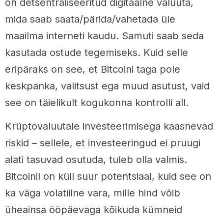
on detsentraliseeritud digitaalne valuuta,
mida saab saata/pärida/vahetada üle
maailma interneti kaudu. Samuti saab seda
kasutada ostude tegemiseks. Kuid selle
eripäraks on see, et Bitcoini taga pole
keskpanka, valitsust ega muud asutust, vaid
see on täielikult kogukonna kontrolli all.
Krüptovaluutale investeerimisega kaasnevad
riskid – sellele, et investeeringud ei pruugi
alati tasuvad osutuda, tuleb olla valmis.
Bitcoinil on küll suur potentsiaal, kuid see on
ka väga volatiilne vara, mille hind võib
üheainsa ööpäevaga kõikuda kümneid