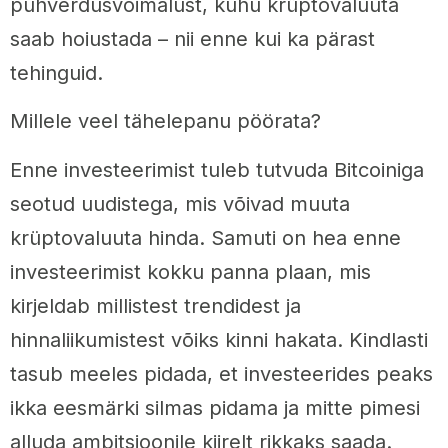
puhverdusvõimalust, kuhu krüptovaluuta
saab hoiustada – nii enne kui ka pärast
tehinguid.
Millele veel tähelepanu pöörata?
Enne investeerimist tuleb tutvuda Bitcoiniga
seotud uudistega, mis võivad muuta
krüptovaluuta hinda. Samuti on hea enne
investeerimist kokku panna plaan, mis
kirjeldab millistest trendidest ja
hinnaliikumistest võiks kinni hakata. Kindlasti
tasub meeles pidada, et investeerides peaks
ikka eesmärki silmas pidama ja mitte pimesi
alluda ambitsioonile kiirelt rikkaks saada.