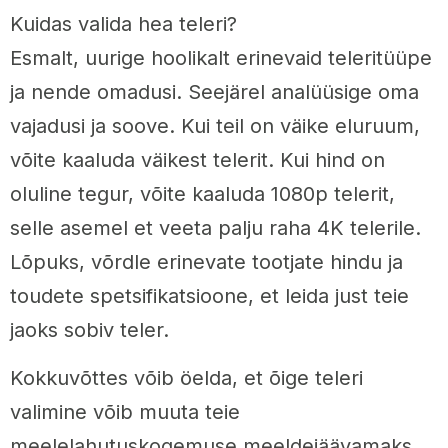
Kuidas valida hea teleri?
Esmalt, uurige hoolikalt erinevaid teleritüüpe
ja nende omadusi. Seejärel analüüsige oma
vajadusi ja soove. Kui teil on väike eluruum,
võite kaaluda väikest telerit. Kui hind on
oluline tegur, võite kaaluda 1080p telerit,
selle asemel et veeta palju raha 4K telerile.
Lõpuks, võrdle erinevate tootjate hindu ja
toudete spetsifikatsioone, et leida just teie
jaoks sobiv teler.
Kokkuvõttes võib öelda, et õige teleri
valimine võib muuta teie
meelelahutuskogemuse meeldejäävamaks.