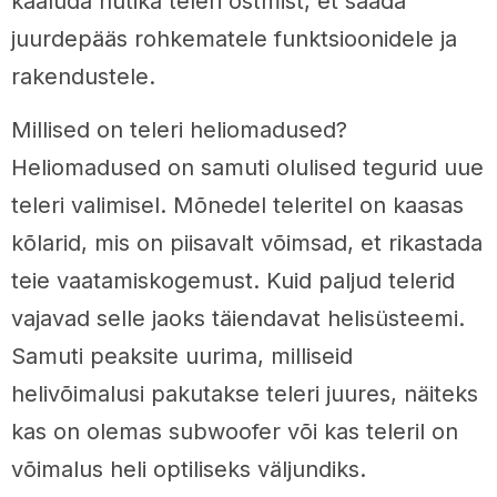
kaaluda nutika teleri ostmist, et saada
juurdepääs rohkematele funktsioonidele ja
rakendustele.
Millised on teleri heliomadused?
Heliomadused on samuti olulised tegurid uue
teleri valimisel. Mõnedel teleritel on kaasas
kõlarid, mis on piisavalt võimsad, et rikastada
teie vaatamiskogemust. Kuid paljud telerid
vajavad selle jaoks täiendavat helisüsteemi.
Samuti peaksite uurima, milliseid
helivõimalusi pakutakse teleri juures, näiteks
kas on olemas subwoofer või kas teleril on
võimalus heli optiliseks väljundiks.