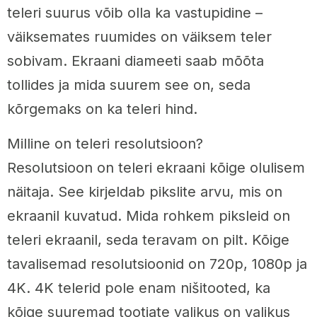
teleri suurus võib olla ka vastupidine –
väiksemates ruumides on väiksem teler
sobivam. Ekraani diameeti saab mõõta
tollides ja mida suurem see on, seda
kõrgemaks on ka teleri hind.
Milline on teleri resolutsioon?
Resolutsioon on teleri ekraani kõige olulisem
näitaja. See kirjeldab pikslite arvu, mis on
ekraanil kuvatud. Mida rohkem piksleid on
teleri ekraanil, seda teravam on pilt. Kõige
tavalisemad resolutsioonid on 720p, 1080p ja
4K. 4K telerid pole enam nišitooted, ka
kõige suuremad tootjate valikus on valikus