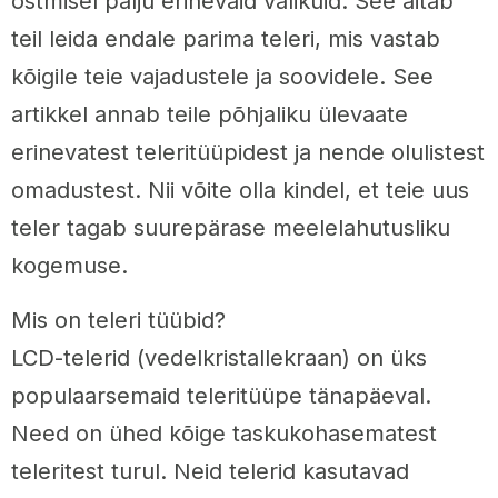
ostmisel palju erinevaid valikuid. See aitab
teil leida endale parima teleri, mis vastab
kõigile teie vajadustele ja soovidele. See
artikkel annab teile põhjaliku ülevaate
erinevatest teleritüüpidest ja nende olulistest
omadustest. Nii võite olla kindel, et teie uus
teler tagab suurepärase meelelahutusliku
kogemuse.
Mis on teleri tüübid?
LCD-telerid (vedelkristallekraan) on üks
populaarsemaid teleritüüpe tänapäeval.
Need on ühed kõige taskukohasematest
teleritest turul. Neid telerid kasutavad