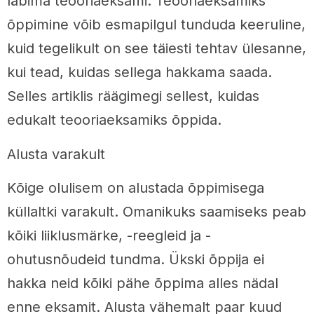
läbima teooriaeksami. Teooriaeksamiks
õppimine võib esmapilgul tunduda keeruline,
kuid tegelikult on see täiesti tehtav ülesanne,
kui tead, kuidas sellega hakkama saada.
Selles artiklis räägimegi sellest, kuidas
edukalt teooriaeksamiks õppida.
Alusta varakult
Kõige olulisem on alustada õppimisega
küllaltki varakult. Omanikuks saamiseks peab
kõiki liiklusmärke, -reegleid ja -
ohutusnõudeid tundma. Ükski õppija ei
hakka neid kõiki pähe õppima alles nädal
enne eksamit. Alusta vähemalt paar kuud