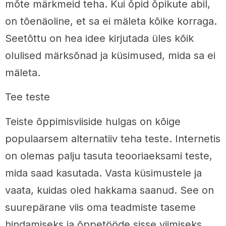
mõte märkmeid teha. Kui õpid õpikute abil,
on tõenäoline, et sa ei mäleta kõike korraga.
Seetõttu on hea idee kirjutada üles kõik
olulised märksõnad ja küsimused, mida sa ei
mäleta.
Tee teste
Teiste õppimisviiside hulgas on kõige
populaarsem alternatiiv teha teste. Internetis
on olemas palju tasuta teooriaeksami teste,
mida saad kasutada. Vasta küsimustele ja
vaata, kuidas oled hakkama saanud. See on
suurepärane viis oma teadmiste taseme
hindamiseks ja õppetööde sisse viimiseks.