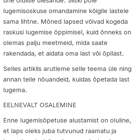
ühe olulise ülesande. Siiski pole
lugemisoskuse omandamine kõigile lastele
sama lihtne. Mõned lapsed võivad kogeda
raskusi lugemise õppimisel, kuid õnneks on
olemas palju meetmeid, mida saate
rakendada, et aidata oma last või õpilast.
Selles artiklis arutleme selle teema üle ning
annan teile nõuandeid, kuidas õpetada last
lugema.
EELNEVALT OSALEMINE
Enne lugemisõpetuse alustamist on oluline,
et laps oleks juba tutvunud raamatu ja