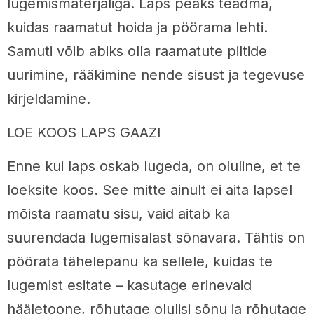
lugemismaterjaliga. Laps peaks teadma,
kuidas raamatut hoida ja pöörama lehti.
Samuti võib abiks olla raamatute piltide
uurimine, rääkimine nende sisust ja tegevuse
kirjeldamine.
LOE KOOS LAPS GAAZI
Enne kui laps oskab lugeda, on oluline, et te
loeksite koos. See mitte ainult ei aita lapsel
mõista raamatu sisu, vaid aitab ka
suurendada lugemisalast sõnavara. Tähtis on
pöörata tähelepanu ka sellele, kuidas te
lugemist esitate – kasutage erinevaid
hääletoone, rõhutage olulisi sõnu ja rõhutage