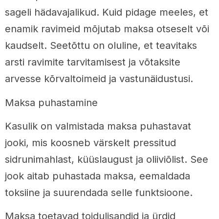
sageli hädavajalikud. Kuid pidage meeles, et
enamik ravimeid mõjutab maksa otseselt või
kaudselt. Seetõttu on oluline, et teavitaks
arsti ravimite tarvitamisest ja võtaksite
arvesse kõrvaltoimeid ja vastunäidustusi.
Maksa puhastamine
Kasulik on valmistada maksa puhastavat
jooki, mis koosneb värskelt pressitud
sidrunimahlast, küüslaugust ja oliiviõlist. See
jook aitab puhastada maksa, eemaldada
toksiine ja suurendada selle funktsioone.
Maksa toetavad toidulisandid ja ürdid