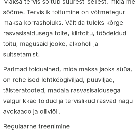
Maksa tervis sõltub suuresti sellest, mida me
sööme. Tervislik toitumine on võtmetegur
maksa korrashoiuks. Vältida tuleks kõrge
rasvasisaldusega toite, kiirtoitu, töödeldud
toitu, magusaid jooke, alkoholi ja
suitsetamist.
Parimad toiduained, mida maksa jaoks süüa,
on rohelised lehtköögiviljad, puuviljad,
täisteratooted, madala rasvasisaldusega
valgurikkad toidud ja tervislikud rasvad nagu
avokaado ja oliiviõli.
Regulaarne treenimine