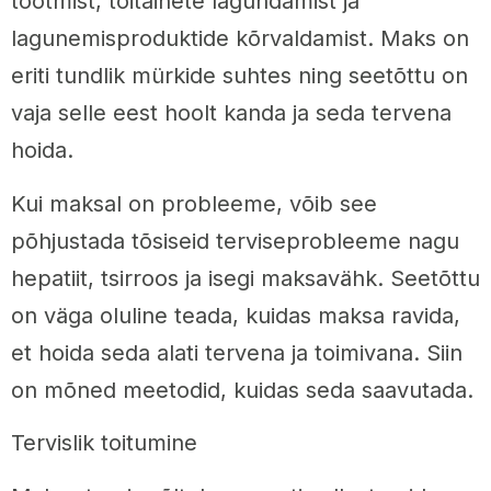
tootmist, toitainete lagundamist ja
lagunemisproduktide kõrvaldamist. Maks on
eriti tundlik mürkide suhtes ning seetõttu on
vaja selle eest hoolt kanda ja seda tervena
hoida.
Kui maksal on probleeme, võib see
põhjustada tõsiseid terviseprobleeme nagu
hepatiit, tsirroos ja isegi maksavähk. Seetõttu
on väga oluline teada, kuidas maksa ravida,
et hoida seda alati tervena ja toimivana. Siin
on mõned meetodid, kuidas seda saavutada.
Tervislik toitumine