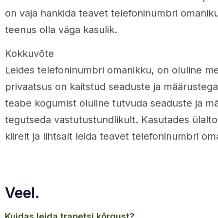
on vaja hankida teavet telefoninumbri omaniku
teenus olla väga kasulik.
Kokkuvõte
Leides telefoninumbri omanikku, on oluline me
privaatsus on kaitstud seaduste ja määrusteg
teabe kogumist oluline tutvuda seaduste ja m
tegutseda vastutustundlikult. Kasutades ülal
kiirelt ja lihtsalt leida teavet telefoninumbri o
Veel.
kuidas leida trapetsi kõrgust?