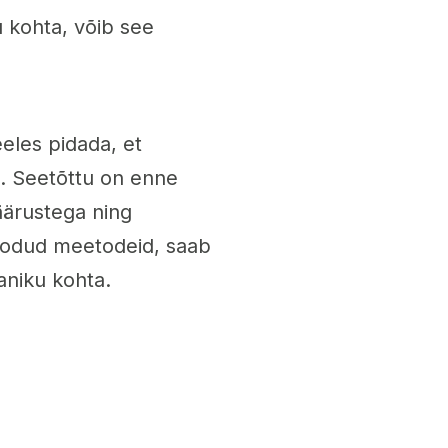
 kohta, võib see
eles pidada, et
a. Seetõttu on enne
äärustega ning
toodud meetodeid, saab
maniku kohta.