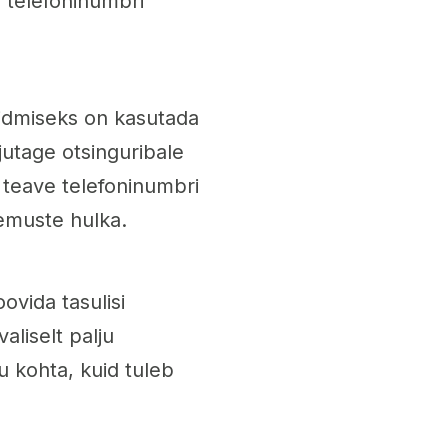
 telefoninumbri
eidmiseks on kasutada
jutage otsinguribale
 teave telefoninumbri
lemuste hulka.
ovida tasulisi
liselt palju
u kohta, kuid tuleb