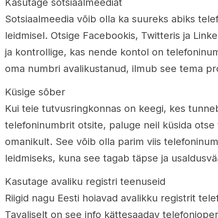
Kasutage sotsiaalmeediat
Sotsiaalmeedia võib olla ka suureks abiks tel
leidmisel. Otsige Facebookis, Twitteris ja Linke
ja kontrollige, kas nende kontol on telefoninu
oma numbri avalikustanud, ilmub see tema profi
Küsige sõber
Kui teie tutvusringkonnas on keegi, kes tunneb
telefoninumbrit otsite, paluge neil küsida otse
omanikult. See võib olla parim viis telefoninu
leidmiseks, kuna see tagab täpse ja usaldusvä
Kasutage avaliku registri teenuseid
Riigid nagu Eesti hoiavad avalikku registrit tel
Tavaliselt on see info kättesaadav telefonioper