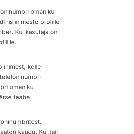
efoninumbri omaniku
dInis inimeste profiile
mber. Kui kasutaja on
ilile.
 inimest, kelle
 telefoninumbri
mbri omaniku
ärse teabe.
efoninumbritest.
aatori kaudu. Kui teil