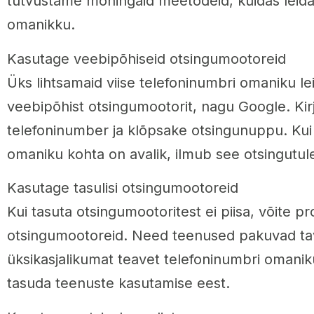
tutvustame mõningaid meetodeid, kuidas leida
omanikku.
Kasutage veebipõhiseid otsingumootoreid
Üks lihtsamaid viise telefoninumbri omaniku l
veebipõhist otsingumootorit, nagu Google. Kir
telefoninumber ja klõpsake otsingunuppu. Kui
omaniku kohta on avalik, ilmub see otsingutu
Kasutage tasulisi otsingumootoreid
Kui tasuta otsingumootoritest ei piisa, võite pro
otsingumootoreid. Need teenused pakuvad tava
üksikasjalikumat teavet telefoninumbri omanik
tasuda teenuste kasutamise eest.