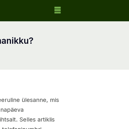
omanikku?
eeruline ülesanne, mis
tänapäeva
htsalt. Selles artiklis