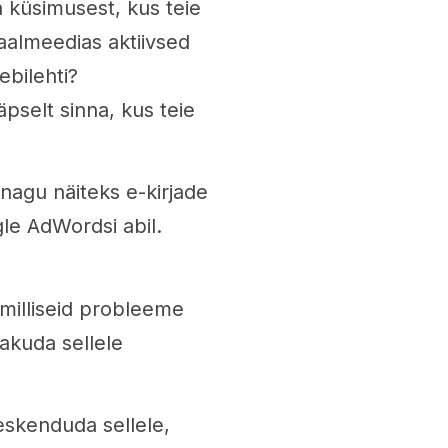
 küsimusest, kus teie
aalmeedias aktiivsed
ebilehti?
pselt sinna, kus teie
nagu näiteks e-kirjade
gle AdWordsi abil.
 milliseid probleeme
akuda sellele
eskenduda sellele,