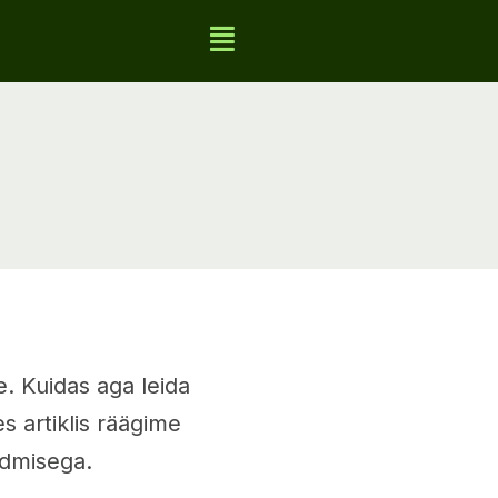
e. Kuidas aga leida
s artiklis räägime
idmisega.