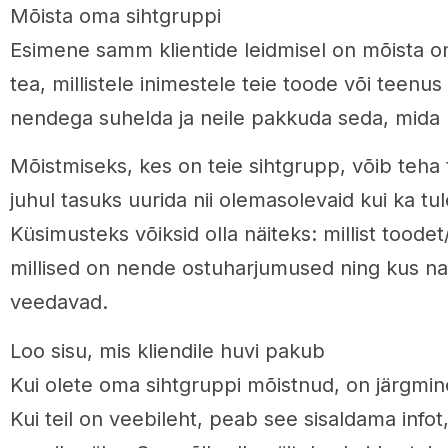
Mõista oma sihtgruppi
Esimene samm klientide leidmisel on mõista om
tea, millistele inimestele teie toode või teenus
nendega suhelda ja neile pakkuda seda, mida 
Mõistmiseks, kes on teie sihtgrupp, võib teha t
juhul tasuks uurida nii olemasolevaid kui ka tul
Küsimusteks võiksid olla näiteks: millist toode
millised on nende ostuharjumused ning kus n
veedavad.
Loo sisu, mis kliendile huvi pakub
Kui olete oma sihtgruppi mõistnud, on järgmi
Kui teil on veebileht, peab see sisaldama infot