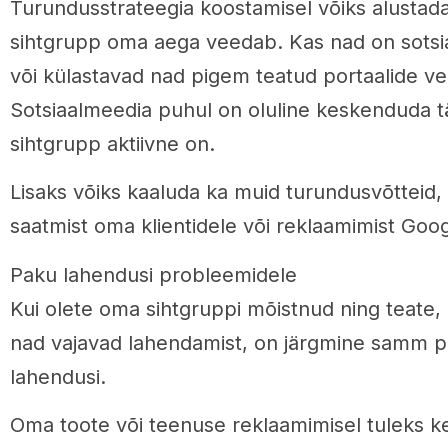
Turundusstrateegia koostamisel võiks alustada
sihtgrupp oma aega veedab. Kas nad on sotsi
või külastavad nad pigem teatud portaalide ve
Sotsiaalmeedia puhul on oluline keskenduda tä
sihtgrupp aktiivne on.
Lisaks võiks kaaluda ka muid turundusvõtteid, 
saatmist oma klientidele või reklaamimist Goo
Paku lahendusi probleemidele
Kui olete oma sihtgruppi mõistnud ning teate,
nad vajavad lahendamist, on järgmine samm p
lahendusi.
Oma toote või teenuse reklaamimisel tuleks k