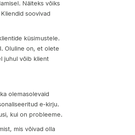
amisel. Näiteks võiks
Kliendid soovivad
klientide küsimustele.
l. Oluline on, et olete
l juhul võib klient
a ka olemasolevaid
onaliseeritud e-kirju.
dusi, kui on probleeme.
st, mis võivad olla