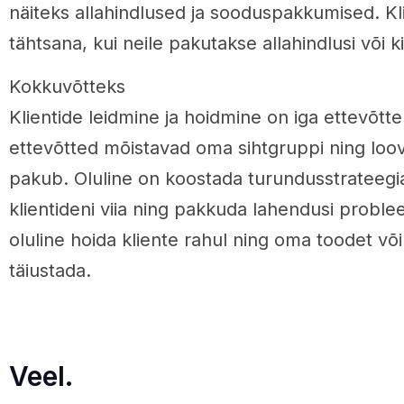
näiteks allahindlused ja sooduspakkumised. K
tähtsana, kui neile pakutakse allahindlusi või ki
Kokkuvõtteks
Klientide leidmine ja hoidmine on iga ettevõtte
ettevõtted mõistavad oma sihtgruppi ning loova
pakub. Oluline on koostada turundusstrateegia
klientideni viia ning pakkuda lahendusi probl
oluline hoida kliente rahul ning oma toodet või
täiustada.
Veel.