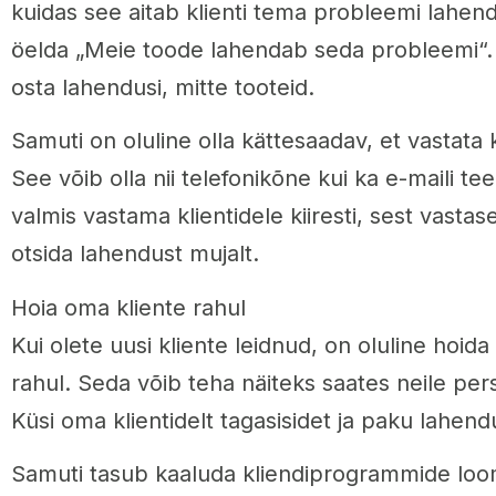
kuidas see aitab klienti tema probleemi lahend
öelda „Meie toode lahendab seda probleemi“. 
osta lahendusi, mitte tooteid.
Samuti on oluline olla kättesaadav, et vastata 
See võib olla nii telefonikõne kui ka e-maili tee
valmis vastama klientidele kiiresti, sest vastase
otsida lahendust mujalt.
Hoia oma kliente rahul
Kui olete uusi kliente leidnud, on oluline hoid
rahul. Seda võib teha näiteks saates neile pers
Küsi oma klientidelt tagasisidet ja paku lahen
Samuti tasub kaaluda kliendiprogrammide loomi