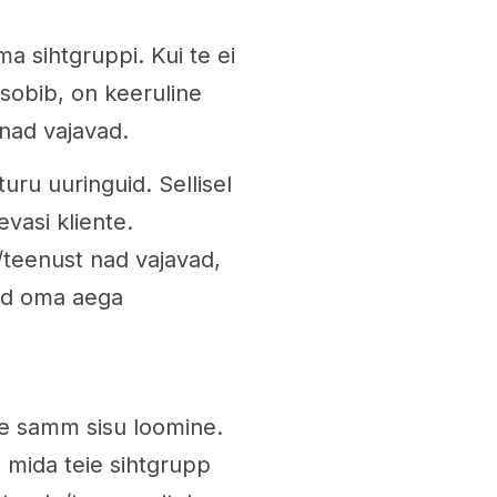
a sihtgruppi. Kui te ei
 sobib, on keeruline
nad vajavad.
uru uuringuid. Sellisel
evasi kliente.
t/teenust nad vajavad,
ad oma aega
ne samm sisu loomine.
, mida teie sihtgrupp