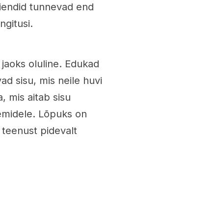
liendid tunnevad end
ngitusi.
 jaoks oluline. Edukad
d sisu, mis neile huvi
, mis aitab sisu
eemidele. Lõpuks on
 teenust pidevalt