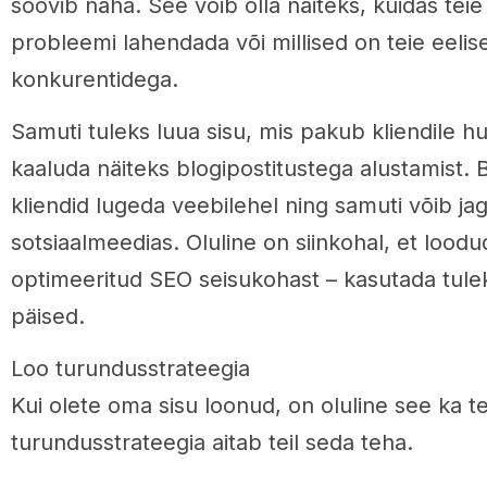
soovib näha. See võib olla näiteks, kuidas tei
probleemi lahendada või millised on teie eelis
konkurentidega.
Samuti tuleks luua sisu, mis pakub kliendile hu
kaaluda näiteks blogipostitustega alustamist. 
kliendid lugeda veebilehel ning samuti võib jag
sotsiaalmeedias. Oluline on siinkohal, et loodud
optimeeritud SEO seisukohast – kasutada tule
päised.
Loo turundusstrateegia
Kui olete oma sisu loonud, on oluline see ka tei
turundusstrateegia aitab teil seda teha.