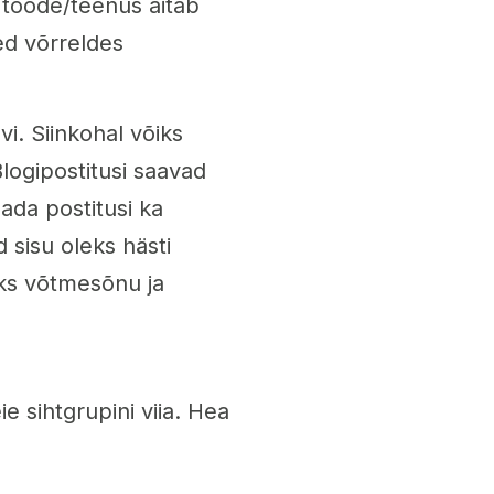
e toode/teenus aitab
ed võrreldes
vi. Siinkohal võiks
Blogipostitusi saavad
ada postitusi ka
 sisu oleks hästi
ks võtmesõnu ja
e sihtgrupini viia. Hea