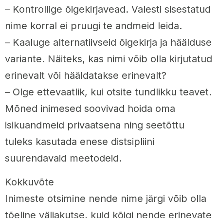
– Kontrollige õigekirjavead. Valesti sisestatud
nime korral ei pruugi te andmeid leida.
– Kaaluge alternatiivseid õigekirja ja häälduse
variante. Näiteks, kas nimi võib olla kirjutatud
erinevalt või hääldatakse erinevalt?
– Olge ettevaatlik, kui otsite tundlikku teavet.
Mõned inimesed soovivad hoida oma
isikuandmeid privaatsena ning seetõttu
tuleks kasutada enese distsipliini
suurendavaid meetodeid.
Kokkuvõte
Inimeste otsimine nende nime järgi võib olla
tõeline väljakutse, kuid kõigi nende erinevate