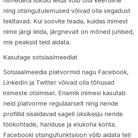
Nimedeta isikuid leida võib olla keeruline
ning otsingutulemused võivad olla segadust
tekitavad. Kui soovite teada, kuidas inimest
nime järgi leida, järgnevalt on mõned juhised,
mis peaksid teid aidata.
Kasutage sotsiaalmeediat
Sotsiaalmeedia platvormid nagu Facebook,
LinkedIn ja Twitter võivad olla tõhusad
inimeste otsimisel. Enamik inimesi kasutab
neid platvorme regulaarselt ning nende
profiilid sisaldavad sageli üksikasju nende
töökohtade, hariduse ja elukoha kohta.
Facebooki otsingufunktsioon võib aidata teil