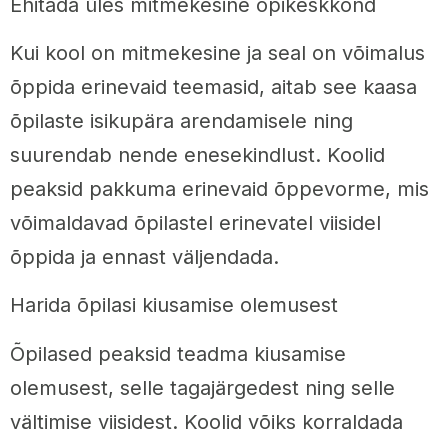
Ehitada üles mitmekesine õpikeskkond
Kui kool on mitmekesine ja seal on võimalus
õppida erinevaid teemasid, aitab see kaasa
õpilaste isikupära arendamisele ning
suurendab nende enesekindlust. Koolid
peaksid pakkuma erinevaid õppevorme, mis
võimaldavad õpilastel erinevatel viisidel
õppida ja ennast väljendada.
Harida õpilasi kiusamise olemusest
Õpilased peaksid teadma kiusamise
olemusest, selle tagajärgedest ning selle
vältimise viisidest. Koolid võiks korraldada