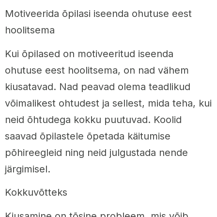
Motiveerida õpilasi iseenda ohutuse eest
hoolitsema
Kui õpilased on motiveeritud iseenda
ohutuse eest hoolitsema, on nad vähem
kiusatavad. Nad peavad olema teadlikud
võimalikest ohtudest ja sellest, mida teha, kui
neid õhtudega kokku puutuvad. Koolid
saavad õpilastele õpetada käitumise
põhireegleid ning neid julgustada nende
järgimisel.
Kokkuvõtteks
Kiusamine on tõsine probleem, mis võib