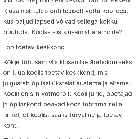
viia aastatepikkuseni kestva trauma tekkeni.
Kiusamist tuleb eriti tõsiselt võtta koolides,
kus paljud lapsed võivad sellega kokku
puutuda. Kuidas siis kiusamist ära hoida?
Loo toetav keskkond
Kõige tõhusam viis kiusamise ärahoidmiseks
on luua koolis toetav keskkond, mis
julgustab õpilasi üksteist austama ja aitama.
Koolil on siin võtmeroll. Kooli juhid, õpetajad
ja õpilaskond peavad koos töötama selle
nimel, et koolist saaks turvaline ja toetav
koht.