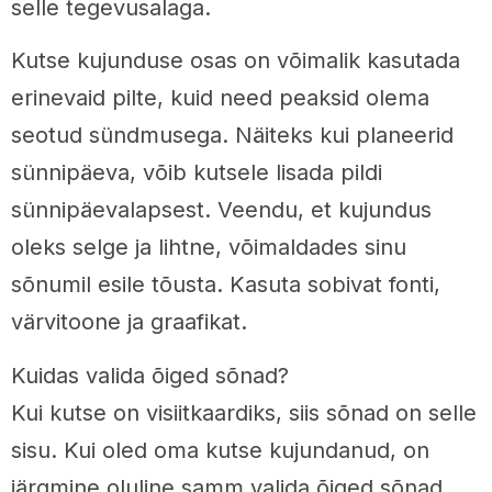
selle tegevusalaga.
Kutse kujunduse osas on võimalik kasutada
erinevaid pilte, kuid need peaksid olema
seotud sündmusega. Näiteks kui planeerid
sünnipäeva, võib kutsele lisada pildi
sünnipäevalapsest. Veendu, et kujundus
oleks selge ja lihtne, võimaldades sinu
sõnumil esile tõusta. Kasuta sobivat fonti,
värvitoone ja graafikat.
Kuidas valida õiged sõnad?
Kui kutse on visiitkaardiks, siis sõnad on selle
sisu. Kui oled oma kutse kujundanud, on
järgmine oluline samm valida õiged sõnad.