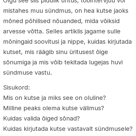
Olgu see siis pidulik üritus, tööintervjuu või
mistahes muu sündmus, on hea kutse jaoks
mõned põhilised nõuanded, mida võiksid
arvesse võtta. Selles artiklis jagame sulle
mõningaid soovitusi ja nippe, kuidas kirjutada
kutset, mis räägib sinu üritusest õige
sõnumiga ja mis võib tekitada lugejas huvi
sündmuse vastu.
Sisukord:
Mis on kutse ja miks see on oluline?
Milline peaks olema kutse välimus?
Kuidas valida õiged sõnad?
Kuidas kirjutada kutse vastavalt sündmusele?