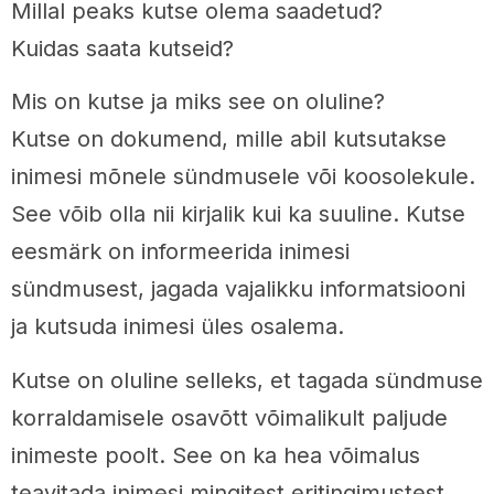
Millal peaks kutse olema saadetud?
Kuidas saata kutseid?
Mis on kutse ja miks see on oluline?
Kutse on dokumend, mille abil kutsutakse
inimesi mõnele sündmusele või koosolekule.
See võib olla nii kirjalik kui ka suuline. Kutse
eesmärk on informeerida inimesi
sündmusest, jagada vajalikku informatsiooni
ja kutsuda inimesi üles osalema.
Kutse on oluline selleks, et tagada sündmuse
korraldamisele osavõtt võimalikult paljude
inimeste poolt. See on ka hea võimalus
teavitada inimesi mingitest eritingimustest,