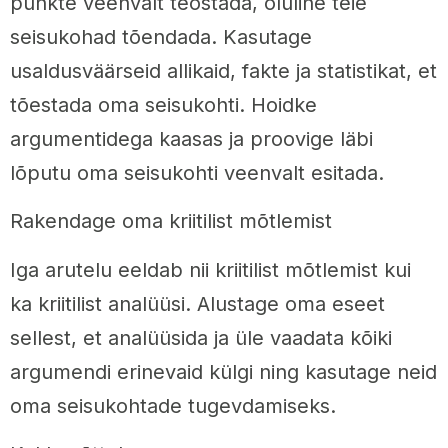
punkte veenvalt teostada, oluline teie
seisukohad tõendada. Kasutage
usaldusväärseid allikaid, fakte ja statistikat, et
tõestada oma seisukohti. Hoidke
argumentidega kaasas ja proovige läbi
lõputu oma seisukohti veenvalt esitada.
Rakendage oma kriitilist mõtlemist
Iga arutelu eeldab nii kriitilist mõtlemist kui
ka kriitilist analüüsi. Alustage oma eseet
sellest, et analüüsida ja üle vaadata kõiki
argumendi erinevaid külgi ning kasutage neid
oma seisukohtade tugevdamiseks.