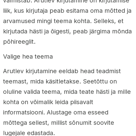
valmistab. Arutlev kirjutamine on kirjutamise
liik, kus kirjutaja peab esitama oma mõtted ja
arvamused mingi teema kohta. Selleks, et
kirjutada hästi ja õigesti, peab järgima mõnda
põhireeglit.
Valige hea teema
Arutlev kirjutamine eeldab head teadmist
teemast, mida käsitletakse. Seetõttu on
oluline valida teema, mida teate hästi ja mille
kohta on võimalik leida piisavalt
informatsiooni. Alustage oma esseed
mõttega sellest, millist sõnumit soovite
lugejale edastada.