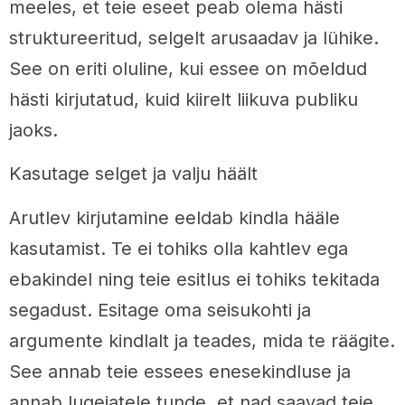
meeles, et teie eseet peab olema hästi
struktureeritud, selgelt arusaadav ja lühike.
See on eriti oluline, kui essee on mõeldud
hästi kirjutatud, kuid kiirelt liikuva publiku
jaoks.
Kasutage selget ja valju häält
Arutlev kirjutamine eeldab kindla hääle
kasutamist. Te ei tohiks olla kahtlev ega
ebakindel ning teie esitlus ei tohiks tekitada
segadust. Esitage oma seisukohti ja
argumente kindlalt ja teades, mida te räägite.
See annab teie essees enesekindluse ja
annab lugejatele tunde, et nad saavad teie