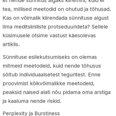
et nende sünnitus algaks kiiremini, kuid ei
tea, millised meetodid on ohutud ja tõhusad.
Kas on võimalik kiirendada sünnituse algust
ilma meditsiiniliste protseduurideta? Sellele
küsimusele otsime vastust käesolevas
artiklis.
Sünnituse esilekutsumiseks on olemas
mitmeid meetodeid, kuid nende tõhusus
sõltub individuaalsetest teguritest. Enne
proovimist kõikvõimalikke meetodeid,
peaksid naised alati nõu pidama oma arstiga
ja kaaluma nende riskid.
Perplexity ja Burstiness