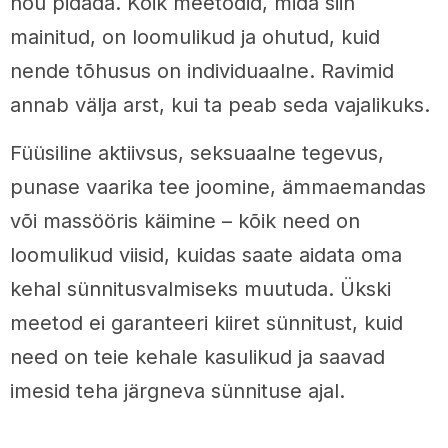
nõu pidada. Kõik meetodid, mida siin
mainitud, on loomulikud ja ohutud, kuid
nende tõhusus on individuaalne. Ravimid
annab välja arst, kui ta peab seda vajalikuks.
Füüsiline aktiivsus, seksuaalne tegevus,
punase vaarika tee joomine, ämmaemandas
või massööris käimine – kõik need on
loomulikud viisid, kuidas saate aidata oma
kehal sünnitusvalmiseks muutuda. Ükski
meetod ei garanteeri kiiret sünnitust, kuid
need on teie kehale kasulikud ja saavad
imesid teha järgneva sünnituse ajal.