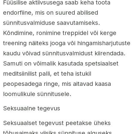
Füüsilise aktiivsusega saab keha toota
endorfiine, mis on suured abilised
sünnitusvalmiduse saavutamiseks.
Kõndimine, ronimine treppidel või kerge
treening näiteks jooga või hingamisharjutuste
kaudu võivad sünnitusvalmidust kiirendada.
Samuti on võimalik kasutada spetsiaalset
meditsiinilist palli, et teha istukil
peopesadega ringe, mis aitavad kaasa
loomulikule sünnitusele.
Seksuaalne tegevus
Seksuaalset tegevust peetakse üheks
tõhusaimaks viisiks sünnituse alguseks.