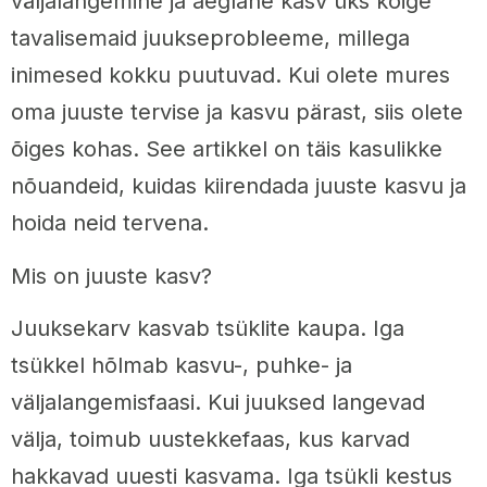
väljalangemine ja aeglane kasv üks kõige
tavalisemaid juukseprobleeme, millega
inimesed kokku puutuvad. Kui olete mures
oma juuste tervise ja kasvu pärast, siis olete
õiges kohas. See artikkel on täis kasulikke
nõuandeid, kuidas kiirendada juuste kasvu ja
hoida neid tervena.
Mis on juuste kasv?
Juuksekarv kasvab tsüklite kaupa. Iga
tsükkel hõlmab kasvu-, puhke- ja
väljalangemisfaasi. Kui juuksed langevad
välja, toimub uustekkefaas, kus karvad
hakkavad uuesti kasvama. Iga tsükli kestus