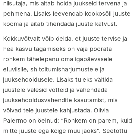
niisutaja, mis aitab hoida juukseid tervena ja
pehmena. Lisaks leevendab kookosõli juuste
kõõma ja aitab tihendada juuste katvust.
Kokkuvõtvalt võib öelda, et juuste tervise ja
hea kasvu tagamiseks on vaja pöörata
rohkem tähelepanu oma igapäevasele
eluviisile, sh toitumisharjumustele ja
juuksehooldusele. Lisaks tuleks vältida
juustele valesid võtteid ja vähendada
juuksehooldusvahendite kasutamist, mis
võivad teie juustele kahjustada. Olivia
Palermo on öelnud: “Rohkem on parem, kuid
mitte juuste ega kõige muu jaoks”. Seetõttu